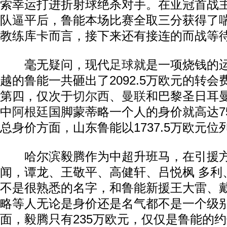
索幸运打进折射球绝杀对手。在亚冠首战
队逼平后，鲁能本场比赛全取三分获得了
教练库卡而言，接下来还有接连的而战等
毫无疑问，现代
足球
就是一项烧钱的
越的鲁能一共砸出了2092.5万欧元的转
第四，仅次于
切尔西
、
曼联
和巴黎圣日耳
中
阿根廷
国脚蒙蒂略一个人的身价就高达7
总身价方面，山东鲁能以1737.5万欧元位
哈尔滨毅腾作为中超升班马，在引援方
闻，谭龙、王敬平、高健轩、吕悦枫 多利
不是很熟悉的名字，和鲁能新援王大雷、
略等人无论是身价还是名气都不是一个级
面，毅腾只有235万欧元，仅仅是鲁能的