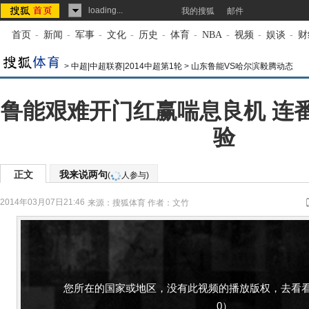
loading...
我的搜狐
邮件
首页
-
新闻
-
军事
-
文化
-
历史
-
体育
-
NBA
-
视频
-
娱谈
-
财
>
中超|中超联赛|2014中超第1轮
>
山东鲁能VS哈尔滨毅腾动态
鲁能艰难开门红赢喘息良机 连
验
正文
我来说两句
(
人参与)
2014年03月07日21:46
来源：
搜狐体育
作者：文竹
您所在的国家或地区，没有此视频的播放版权，去看看
0）