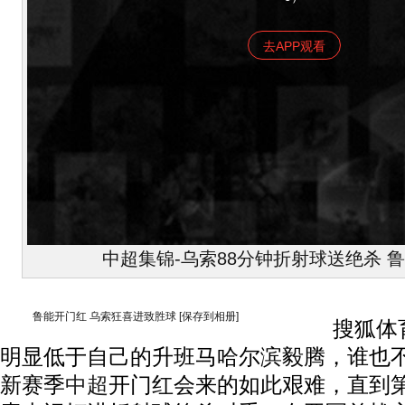
去APP观看
中超集锦-乌索88分钟折射球送绝杀 鲁
鲁能开门红 乌索狂喜进致胜球
[保存到相册]
搜狐体育
明显低于自己的升班马哈尔滨毅腾，谁也
新赛季
中超
开门红会来的如此艰难，直到第