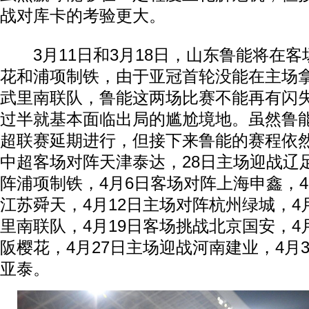
战对库卡的考验更大。
3月11日和3月18日，山东鲁能将在客
花和浦项制铁，由于亚冠首轮没能在主场
武里南联队，鲁能这两场比赛不能再有闪
过半就基本面临出局的尴尬境地。虽然鲁
超联赛延期进行，但接下来鲁能的赛程依然
中超客场对阵天津泰达，28日主场迎战辽
阵浦项制铁，4月6日客场对阵上海申鑫，
江苏舜天，4月12日主场对阵杭州绿城，4
里南联队，4月19日客场挑战北京国安，4
阪樱花，4月27日主场迎战河南建业，4月
亚泰。