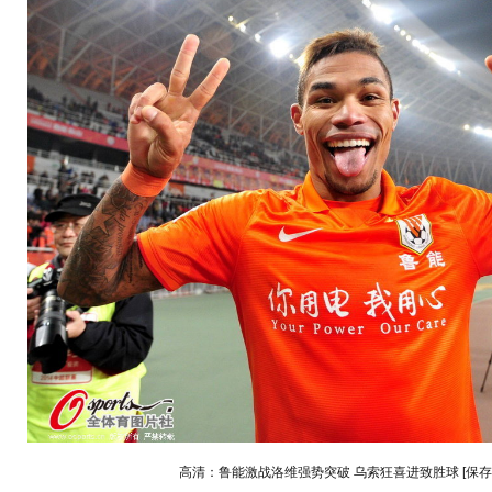
高清：鲁能激战洛维强势突破 乌索狂喜进致胜球
[保