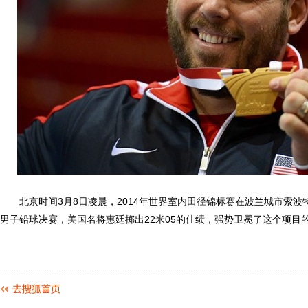
北京时间3月8日凌晨，2014年世界室内
田径
锦标赛在波兰城市索波
男子铅球决赛，
美国
名将惠廷掷出22米05的佳绩，强势卫冕了这个项目