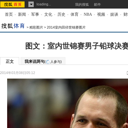
loading...
我的搜狐
邮件
首页
-
新闻
-
军事
-
文化
-
历史
-
体育
-
NBA
-
视频
-
娱谈
-
财
>
精彩图片
>
2014室内田径世锦赛图片
图文：室内世锦赛男子铅球决赛
正文
我来说两句
(
人参与)
2014年03月08日05:12