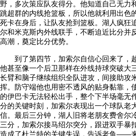
野，多次策应队友得分。他知道自己无力
跳超群的内线抢篮板，所以他就利用出色
死卡在身后，让队友抢到篮板。湖人疯狂
尔和米克斯内外线联手，不断迫近比分并
高潮，奠定比分优势。
到了第四节，加索尔自信心回来了，越
他甚至像一个后卫那样在外线持球突破大
长臂和脑子继续组织全队进攻，间接助攻
挥。防守端他也用密不透风的贴身黏靠，
的伊巴卡无法轻松出手，整个下半场毫无
分的关键时刻，加索尔表现出一个球队老
信。最后三分钟，湖人旧将老朋友费舍尔
三分，加索尔接马绍尔突分，跟进双手暴
造成了杜兰特的关键失误，告诉老鱼——