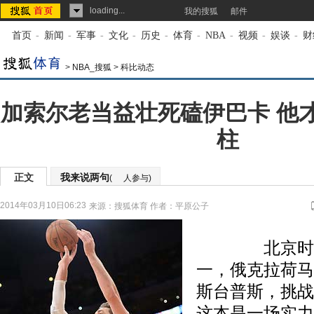
loading...
我的搜狐
邮件
首页
-
新闻
-
军事
-
文化
-
历史
-
体育
-
NBA
-
视频
-
娱谈
-
财
>
NBA_搜狐
>
科比动态
加索尔老当益壮死磕伊巴卡 他
柱
正文
我来说两句
(
人参与)
2014年03月10日06:23
来源：
搜狐体育
作者：平原公子
北京时间3
一，俄克拉荷马
斯台普斯，挑战
这本是一场实力