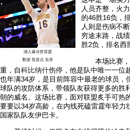
人员齐整，火力
的46胜16负
人则是伤病不断
穷途末路，战绩
胜2负，排名西
湖人爆冷胜雷霆
数据
投篮点
实录
本场比赛，保
重，自
科比
纳什
伤停，他是队中唯一一位
也年满34岁，是目前阵容中最老的球员，
球队的攻防体系，带领队友获得更多的胜
朝的威名。这场比赛，面对联盟炙手可热
要要以34岁高龄，在内线死磕雷霆年轻力
国家队队友伊巴卡。