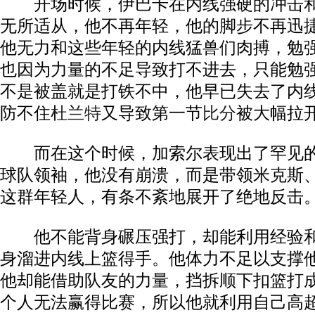
开场时候，伊巴卡在内线强硬的冲击和
无所适从，他不再年轻，他的脚步不再迅
他无力和这些年轻的内线猛兽们肉搏，勉
也因为力量的不足导致打不进去，只能勉
不是被盖就是打铁不中，他早已失去了内
防不住
杜兰特
又导致第一节
比分
被大幅拉
而在这个时候，加索尔表现出了罕见的
球队领袖，他没有崩溃，而是带领米克斯
这群年轻人，有条不紊地展开了绝地反击
他不能背身碾压强打，却能利用经验和
身溜进内线上篮得手。他体力不足以支撑
他却能借助队友的力量，挡拆顺下扣篮打成2
个人无法赢得比赛，所以他就利用自己高