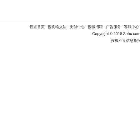
设置首页
-
搜狗输入法
-
支付中心
-
搜狐招聘
-
广告服务
-
客服中心
Copyright
©
2018 Sohu.com 
搜狐不良信息举