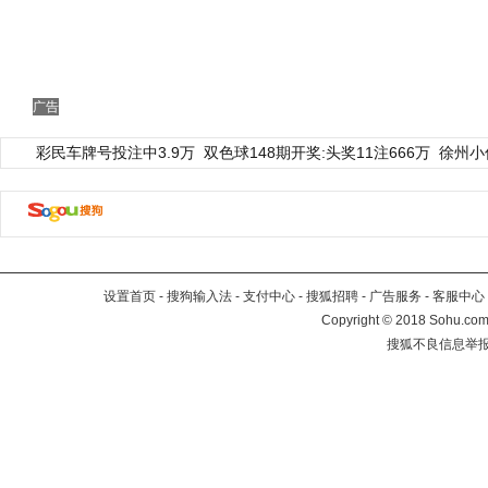
广告
彩民车牌号投注中3.9万
双色球148期开奖:头奖11注666万
徐州小
设置首页
-
搜狗输入法
-
支付中心
-
搜狐招聘
-
广告服务
-
客服中心
Copyright
©
2018 Sohu.com 
搜狐不良信息举