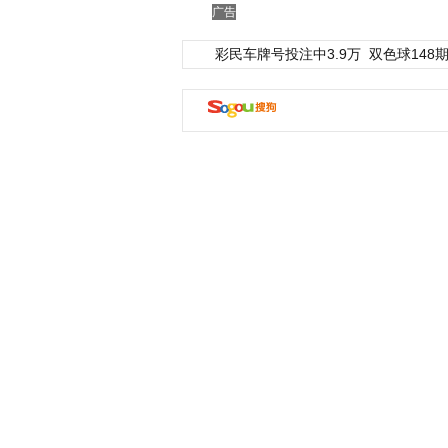
广告
彩民车牌号投注中3.9万
双色球148期