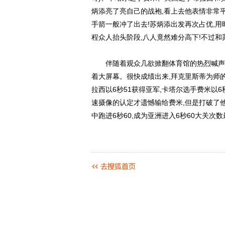
炳添亮了亮自己的战袍,看上去他表情非常平
手箭一般冲了出去!苏炳添出发再次占优,用时
程众人抬头阶段,八人竟然难分高下!不过
伴随着观众几欲掀翻体育馆的热烈喊声,八
着大屏幕。很快成绩出来,拜克里斯蒂为师的
拉西以6秒51获得亚军,卡塔尔选手费米以6
速摄像的认定才遗憾输给费米,但是打破了
中跑进6秒60,成为亚洲进入6秒60大关次