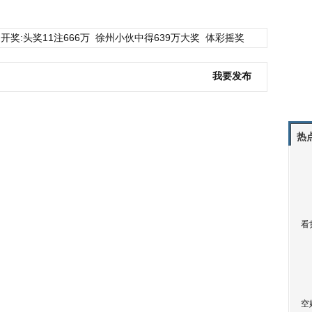
开奖:头奖11注666万
徐州小伙中得639万大奖
体彩摇奖
我要发布
热
看
空