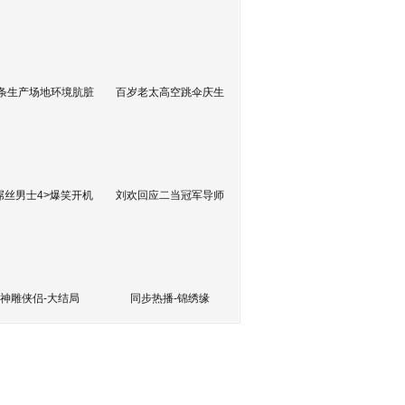
条生产场地环境肮脏
百岁老太高空跳伞庆生
屌丝男士4>爆笑开机
刘欢回应二当冠军导师
神雕侠侣-大结局
同步热播-锦绣缘