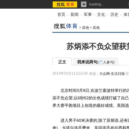
loading...
首页
-
新闻
-
军事
-
文化
-
历史
-
体
>
其他
>
其他
苏炳添不负众望获
正文
我来说两句
(
人参与)
2014年03月11日12:06
来源：
大众网-生活日报
作
北京时间3月9日,在波兰索波特举行的2
添不负众望,以6秒52的出色成绩打破了自
界大赛平跑项目上创造的最好成绩。英国选
进入男子60米决赛的,除了苏炳添,还有
奇)、卡塔尔选手费米、
美国
选手布拉西和