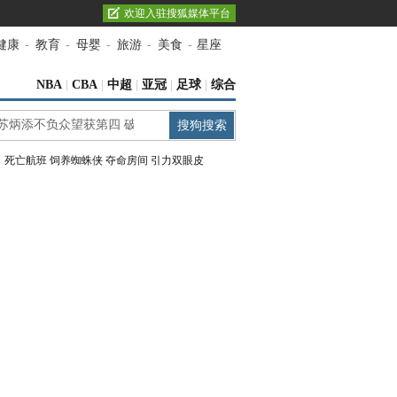
欢迎入驻搜狐媒体平台
健康
-
教育
-
母婴
-
旅游
-
美食
-
星座
NBA
|
CBA
|
中超
|
亚冠
|
足球
|
综合
：
死亡航班
饲养蜘蛛侠
夺命房间
引力双眼皮