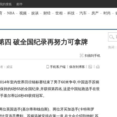
我的搜狐
邮件
育
-
NBA
-
视频
-
娱谈
-
财经
-
世相
-
科技
-
汽车
-
房产
-
时尚
-
第四 破全国纪录再努力可拿牌
热词
扫描到手机
者：威猛
手机客户端
保存到博客
014年室内世界
田径
锦标赛结束了男子60米争夺,中国选手苏炳
己保持的6秒55的全国纪录,并获得第四名,这是中国短跑选手在世
手基尔蒂以6秒49获得冠军。
两位英国选手(基尔蒂和钱伯斯)、两位牙买加选手(卡特和罗
赞比亚选手费利。苏炳添被安排在第一道,在大会介绍到他时,苏