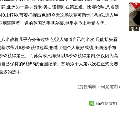
静,亚洲另一选手费米·奥古诺德则在第五道。比赛枪响,八名选
0.147秒,节奏把握出色!但今天这场决赛可谓惊心动魄,进入半
和苏炳添隔着一道的英国选手基尔蒂,似乎身位上稍稍占优。
名战将几乎齐齐杀过终点!没人知道自己的名次,只能抬头看
基尔蒂以6秒49获得冠军,创造了他个人最好成绩,美国选手布
秒52获得第三。而苏炳添,他最终以6秒52获得第四,仅仅因为高
他自己保持的6秒55的全国纪录。苏炳添个人第八次在正式比赛
数最多的选手。
(责任编辑：何足道哉)
[保存到博客]