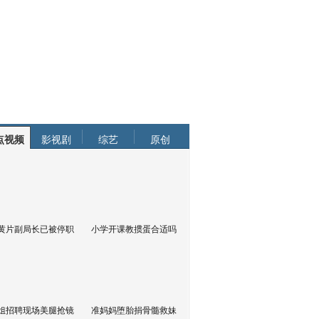
点视频
影视剧
综艺
原创
黄片副局长已被停职
小学开课教掼蛋合适吗
姐招聘现场美腿抢镜
准妈妈堕胎捐骨髓救妹