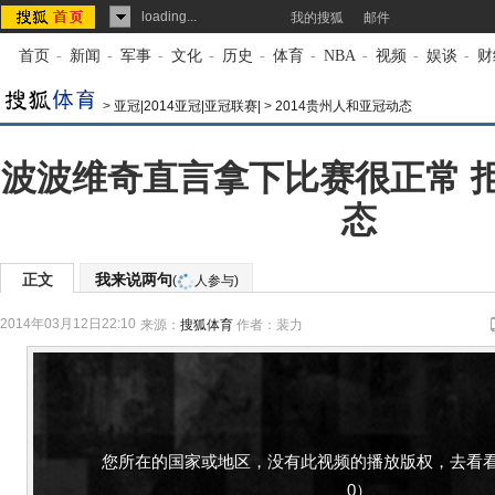
loading...
我的搜狐
邮件
首页
-
新闻
-
军事
-
文化
-
历史
-
体育
-
NBA
-
视频
-
娱谈
-
财
>
亚冠|2014亚冠|亚冠联赛|
>
2014贵州人和亚冠动态
波波维奇直言拿下比赛很正常 
态
正文
我来说两句
(
人参与)
2014年03月12日22:10
来源：
搜狐体育
作者：裴力
您所在的国家或地区，没有此视频的播放版权，去看看
0）