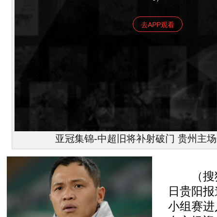
去APP观看
亚冠集锦-中超旧将补射破门 贵州主场
（搜狐体
日贵阳报
小组赛进