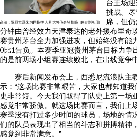
台主场迎
挑战。尽
席，但仍
高清：亚冠宫磊朱炯同指挥 人和大将飞身堵枪眼
[保存到相册]
分钟由曾经效力天津泰达的老外援布里奇
赛贵州茅台全力加强进攻，但始终没有能
0比1告负。本赛季亚冠贵州茅台目标力争
的是前两场小组赛连续败北，在出线竞争
赛后新闻发布会上，西悉尼流浪队主教
示：“这场比赛非常艰苦，大家也都知道我
史非常短。今天我们取得了队史上第一场
感觉非常骄傲。就这场比赛而言，我们上
赛季没有打过多少时间的球员，场地的情
们的队员表现出了相当的斗志和拼搏精神
感觉到非常满意。”