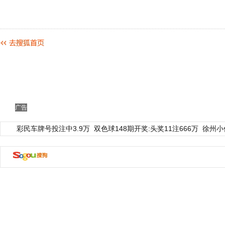
广告
彩民车牌号投注中3.9万
双色球148期开奖:头奖11注666万
徐州小