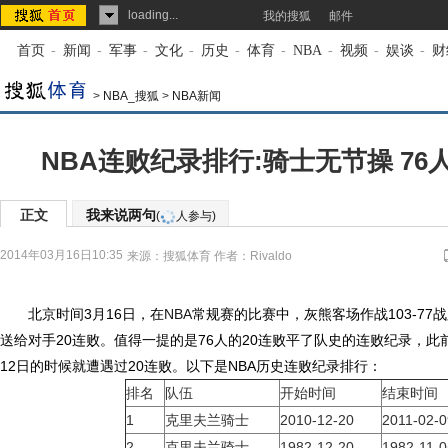
loading...
我的搜狐
邮件
首页
-
新闻
-
军事
-
文化
-
历史
-
体育
-
NBA
-
视频
-
娱谈
-
财
>
NBA_搜狐
>
NBA新闻
NBA连败纪录排行:骑士无节操 7
正文
我来说两句
(
人参与)
2014年03月16日10:35
来源：
搜狐体育
作者：Rivaldo
北京时间3月16日，在
NBA
常规赛的比赛中，灰熊客场作战103-77
送给对手20连败。值得一提的是76人的20连败平了队史的连败纪录，此前他
12日的时候就遭遇过20连败。以下是NBA历史连败纪录排行：
排名
队伍
开始时间
结束时间
1
克里夫兰骑士
2010-12-20
2011-02-0
2
克里夫兰骑士
1982-12-20
1982-11-0