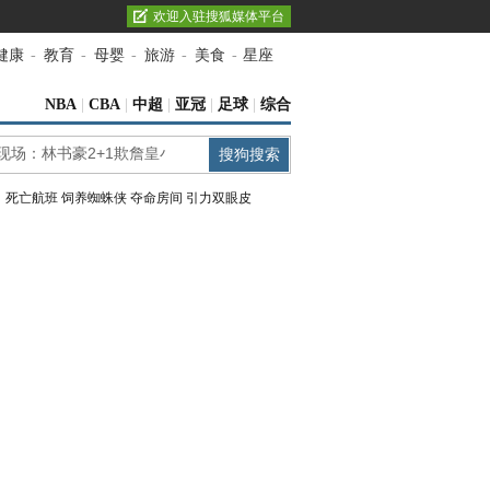
欢迎入驻搜狐媒体平台
健康
-
教育
-
母婴
-
旅游
-
美食
-
星座
NBA
|
CBA
|
中超
|
亚冠
|
足球
|
综合
：
死亡航班
饲养蜘蛛侠
夺命房间
引力双眼皮