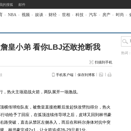
我的搜狐
邮件
育
-
NBA
-
视频
-
娱谈
-
财经
-
世相
-
科技
-
汽车
-
房产
-
时尚
-
欺詹皇小弟 看你LBJ还敢抢断我
热词
扫描到手机
挂
手机客户端
保存到博客
行，热火主场迎战火箭，两队展开一场激战。
横传球给队友，被詹皇直接抢断后发起快攻劈扣得分，热火
实际行动给予了回应，在弧顶连续传导球之后，皮球又回到林书豪
右路突破，直击从禁区左侧杀入，而后在和科尔身体对抗中突
，林书豪完成2+1，让火箭追成28-29只差1分。