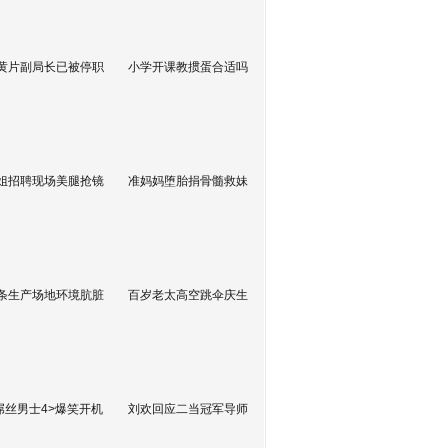
黄片副局长已被停职
小学开课教掼蛋合适吗
姐招聘现场美腿抢镜
准妈妈堕胎捐骨髓救妹
条生产场地环境肮脏
百岁老太高空跳伞庆生
屌丝男士4>爆笑开机
刘欢回应二当冠军导师