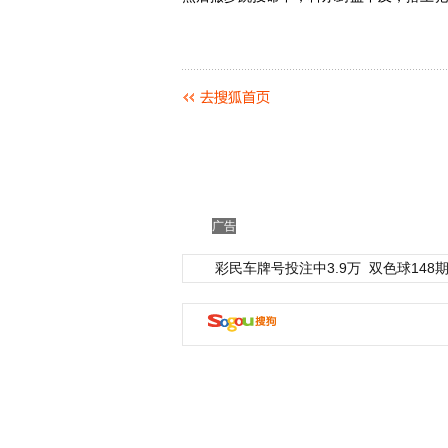
广告
彩民车牌号投注中3.9万
双色球148期