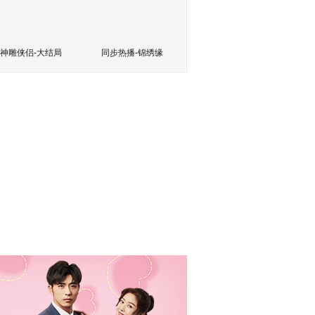
神雕侠侣-大结局
同步热播-锦绣缘