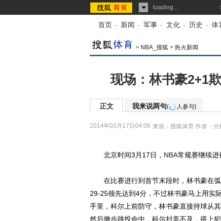
loading...
首页
-
新闻
-
军事
-
文化
-
历史
-
体
>
NBA_搜狐
>
热火新闻
现场：林书豪2+1
正文
我来说两句
(
人参与)
2014年03月17日04:06
来源：
搜狐体育
作者：分
北京时间3月17日，
NBA
常规赛继续进
在比赛进行到首节末段时，林书豪在弧顶
29-25领先达到4分，不过林书豪马上用
手里，科尔上前防守，林书豪直接持球从其
然后撤步跳投命中，科尔封盖不及，搭上犯规