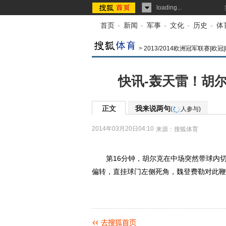
loading...
首页
-
新闻
-
军事
-
文化
-
历史
-
体
>
2013/2014欧洲冠军联赛|欧
快讯-轰天雷！胡尔
正文
我来说两句
(
人参与)
2014年03月20日04:10
来源：
搜狐体育
第16分钟，胡尔克在中场突然带球内切
偏转，直挂球门左侧死角，魏登费勒对此鞭