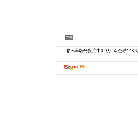
广告
彩民车牌号投注中3.9万
双色球148期