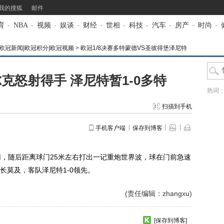
我的搜狐
邮件
育
-
NBA
-
视频
-
娱谈
-
财经
-
世相
-
科技
-
汽车
-
房产
-
时尚
-
冠|欧冠新闻|欧冠积分|欧冠视频
>
欧冠1/8决赛多特蒙德VS圣彼得堡泽尼特
克怒射得手 泽尼特暂1-0多特
热词
扫描到手机
手机客户端
保存到博客
，随后距离球门25米左右打出一记重炮世界波，球在门前急速
长莫及，客队泽尼特1-0领先。
(责任编辑：zhangxu)
[保存到博客]