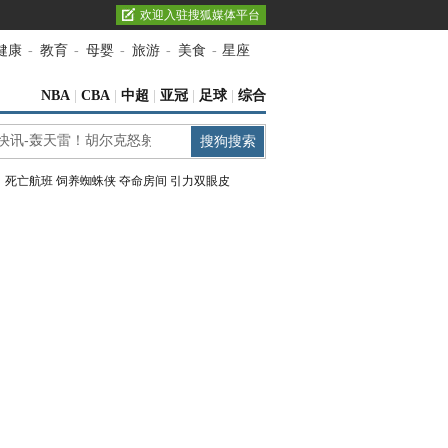
欢迎入驻搜狐媒体平台
健康
-
教育
-
母婴
-
旅游
-
美食
-
星座
NBA
|
CBA
|
中超
|
亚冠
|
足球
|
综合
：
死亡航班
饲养蜘蛛侠
夺命房间
引力双眼皮