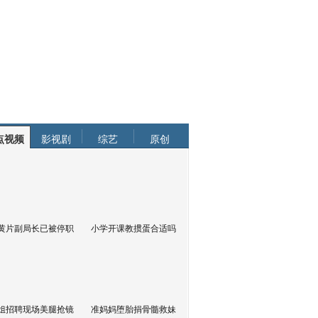
点视频
影视剧
综艺
原创
黄片副局长已被停职
小学开课教掼蛋合适吗
姐招聘现场美腿抢镜
准妈妈堕胎捐骨髓救妹