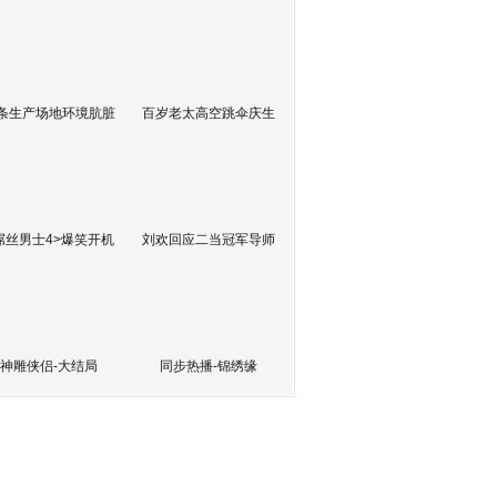
条生产场地环境肮脏
百岁老太高空跳伞庆生
屌丝男士4>爆笑开机
刘欢回应二当冠军导师
神雕侠侣-大结局
同步热播-锦绣缘