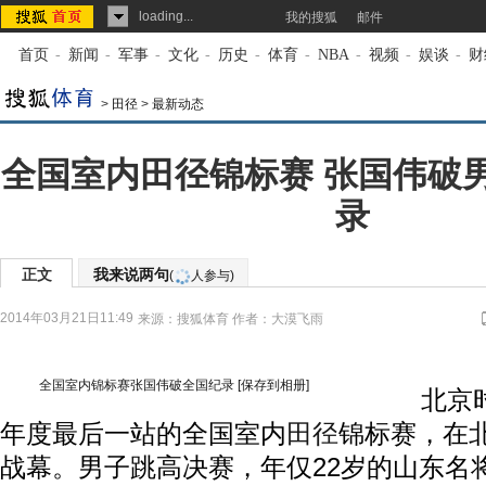
loading...
我的搜狐
邮件
首页
-
新闻
-
军事
-
文化
-
历史
-
体育
-
NBA
-
视频
-
娱谈
-
财
>
田径
>
最新动态
全国室内田径锦标赛 张国伟破
录
正文
我来说两句
(
人参与)
2014年03月21日11:49
来源：
搜狐体育
作者：大漠飞雨
全国室内锦标赛张国伟破全国纪录
[保存到相册]
北京时间
年度最后一站的全国室内
田径
锦标赛，在
战幕。男子跳高决赛，年仅22岁的山东名