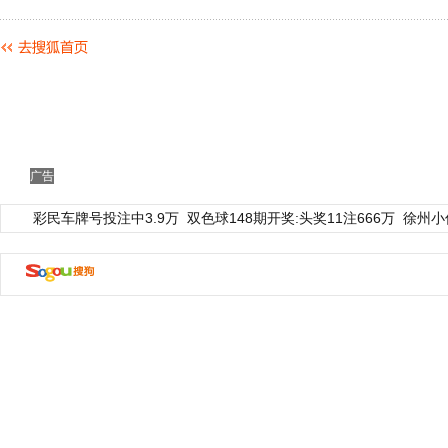
广告
彩民车牌号投注中3.9万
双色球148期开奖:头奖11注666万
徐州小