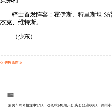
贝弗利‘
骑士首发阵容：霍伊斯、
特里
斯坦-汤
杰克、维特斯。
（少东）
广告
彩民车牌号投注中3.9万
双色球148期开奖:头奖11注666万
徐州小