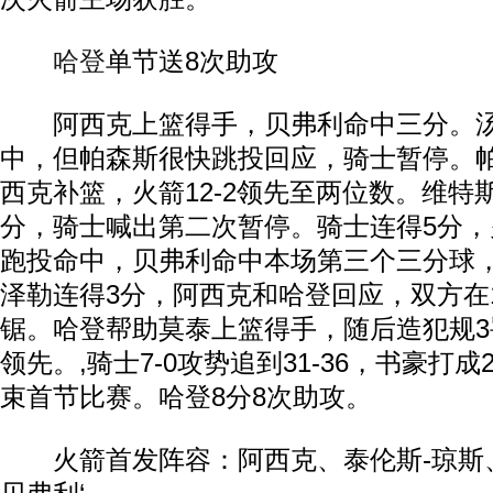
哈登
单节送8次助攻
阿西克上篮得手，贝弗利命中三分。汤
中，但帕森斯很快跳投回应，骑士暂停。
西克补篮，火箭12-2领先至两位数。维特
分，骑士喊出第二次暂停。骑士连得5分，
跑投命中，贝弗利命中本场第三个三分球，火
泽勒连得3分，阿西克和哈登回应，双方在
锯。哈登帮助莫泰上篮得手，随后造犯规3罚
领先。,骑士7-0攻势追到31-36，书豪打成2
束首节比赛。哈登8分8次助攻。
火箭首发阵容：阿西克、泰伦斯-琼斯