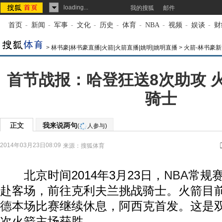
loading...
我的搜狐
邮件
首页
-
新闻
-
军事
-
文化
-
历史
-
体育
-
NBA
-
视频
-
娱谈
-
财
>
林书豪|林书豪直播|火箭|火箭直播|姚明|姚明直播
>
火箭-林书豪新
首节战报：哈登狂送8次助攻 火箭
骑士
正文
我来说两句
(
人参与)
2014年03月23日08:09
来源：
搜狐体育
北京时间2014年3月23日，
NBA
常规
赴客场，前往克利夫兰挑战骑士。火箭目
德
本场比赛继续休息，阿西克首发。这是
次火箭主场获胜。