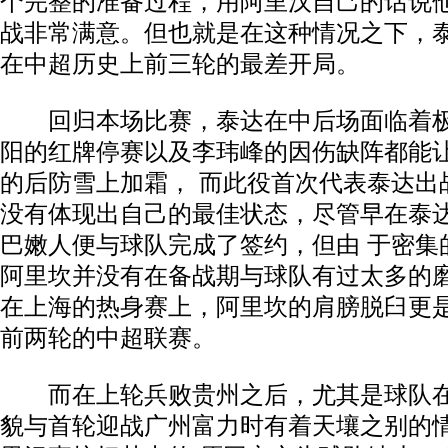
个完整的准备过程，用阿里汉自己的话说
战非常满意。但也就是在这种情况之下，泰
在中超历史上前三轮的最差开局。
回归本场比赛，泰达在中后场面临着极
阳的红牌停赛以及李玮峰的因伤缺阵都能
的后防雪上加霜， 而此役首次代表泰达出
没有体现出自己的最佳状态，尽管早在泰
巴嫩人便与球队完成了签约，但由 于密集
阿里坎并没有在备战期与球队有过太多的
在上海的热身赛上，阿里坎的肩膀脱臼更是
前两轮的中超联赛。
而在上轮兵败贵州之后，尤其是球队在
貌与首轮迎战广州富力时有着天壤之别的