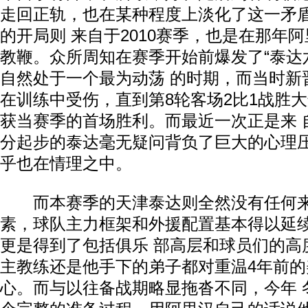
走回正轨，也在某种程度上淡化了这一矛
的开局则 来自于2010赛季，也是在那年
教鞭。众所周知在赛季开始前爆发了“泰达
自然处于一个最为动荡 的时期，而当时新
在训练中受伤，直到第8轮客场2比1战胜
获当赛季的首场胜利。而最近一次正是来 
分起步的泰达毫无疑问背负了巨大的心理
乎也在情理之中。
而本赛季的天津泰达则全然没有任何来
素，球队主力框架和外援配置基本得以延
更是得到了包括俱乐 部高层和球员们的高
主教练还是他手下的弟子都对重温4年前的
心。而与以往备战期略显拖沓不同，今年 