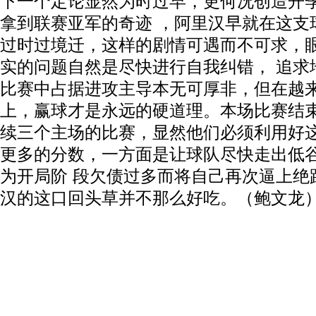
下一个定论显然为时过早，更何况创造开
拿到联赛亚军的奇迹 ，阿里汉早就在这支
过时过境迁，这样的剧情可遇而不可求，
实的问题自然是尽快进行自我纠错， 追求
比赛中占据进攻主导本无可厚非，但在越
上，赢球才是永远的硬道理。本场比赛结束
续三个主场的比赛，显然他们必须利用好
更多的分数，一方面是让球队尽快走出低
为开局阶 段欠债过多而将自己再次逼上绝
汉的这口回头草并不那么好吃。（鲍文龙