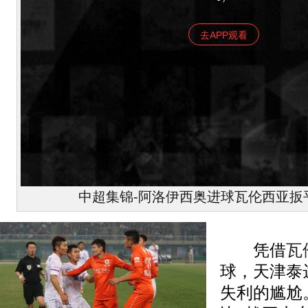
去APP观看
中超集锦-阿洛伊西奥进球瓦伦西亚扳平
凭借
瓦
球，天津泰
失利的尴尬