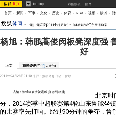
loading...
我的搜狐
邮件
首页
-
新闻
-
军事
-
文化
-
历史
-
体育
-
NBA
-
视频
-
娱谈
-
财
>
中超|中超联赛|2014中超第4轮
>
山东鲁能VS辽宁宏运动态
杨旭：韩鹏蒿俊闵板凳深度强 
好
正文
我来说两句
(
人参与)
2014年03月28日21:40
来源：
搜狐体育
作者：付娜
高清：洛维狂欢庆祝进球
[保存到相册]
北京时间3
分，2014赛季
中超
联赛第4轮山东鲁能坐
的比赛率先打响。经过90分钟的争夺，鲁