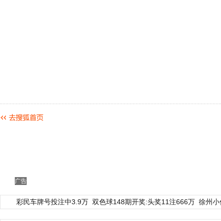
广告
彩民车牌号投注中3.9万
双色球148期开奖:头奖11注666万
徐州小