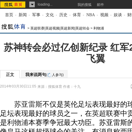
loading...
我的搜狐
邮件
首页
-
新闻
-
军事
-
文化
-
历史
-
体育
-
NBA
-
视频
-
娱谈
-
财
>
英超联赛|英超视频|英超新闻|英超转会
>
利物浦
苏神转会必过亿创新纪录 红军2
飞翼
正文
我来说两句
(
人参与)
2014年03月30日11:05
来源：
搜狐体育
作者：十九
苏亚雷斯
不仅是英伦足坛表现最好的
足坛表现最好的球员之一，在
英超
联赛中贡
是
利物浦
本赛季争冠最大功臣。苏亚雷斯
像
皇马
这样超级球会的关注，有消息称
西