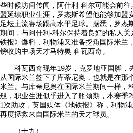
些时候坊间传闻，阿什利-科尔可能会前往
盟延续职业生涯，罗杰斯希望他能够加盟
足坛主流赛场踢高水平足球。据悉，罗杰
期间，与阿什利-科尔保持着良好的私人关
铁报》爆料，利物浦又准备挖角
国际米兰
镑收购中场天才马特奥-科瓦西奇。
科瓦西奇现年19岁，
克罗地亚
国脚，
从国际米兰签下了库蒂尼奥，也就是在那
米兰。与库蒂尼奥在国际米兰期间一样，
般，职业生涯似乎进入了瓶颈期，本赛季2
1次助攻，英国媒体《地铁报》称，利物
再度拯救来自国际米兰的天才球员。
（十九）