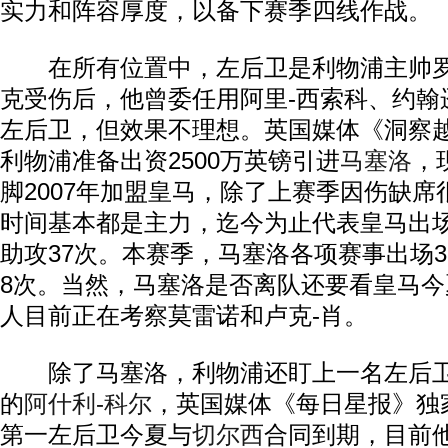
实力和阵容厚度，以备下赛季四线作战。
在所有位置中，左后卫是利物浦主帅罗
克受伤后，他曾委任用阿里-西索科、约翰
左后卫，但效果不理想。英国媒体《洞察
利物浦准备出资2500万英镑引进
马塞洛
，
脚2007年加盟皇马，除了上赛季因伤缺
时间基本都是主力，迄今为止代表皇马出场2
助攻37次。本赛季，马塞洛各项赛事出场3
8次。当然，马塞洛是否离队还要看皇马
人目前正在考察莫雷诺和卢克-肖。
除了马塞洛，利物浦还盯上一名左后卫
的
阿什利-科尔
，英国媒体《每日星报》独
第一左后卫今夏与
切尔西
合同到期，目前