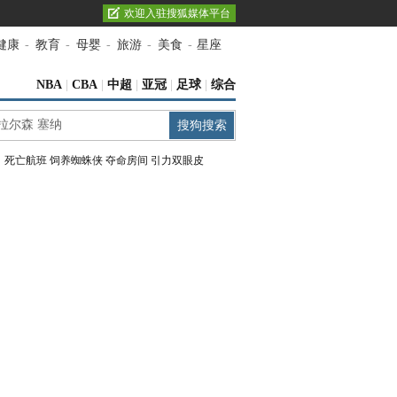
欢迎入驻搜狐媒体平台
健康
-
教育
-
母婴
-
旅游
-
美食
-
星座
NBA
|
CBA
|
中超
|
亚冠
|
足球
|
综合
：
死亡航班
饲养蜘蛛侠
夺命房间
引力双眼皮