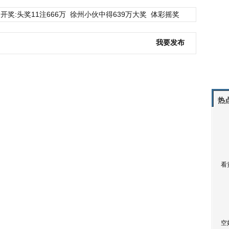
开奖:头奖11注666万
徐州小伙中得639万大奖
体彩摇奖
我要发布
热
看
空