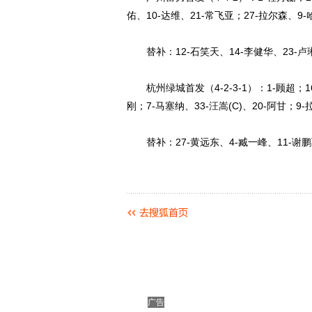
佑、10-达维、21-常飞亚；27-拉尔森、9
替补：12-石笑天、14-李健华、23-
卢
杭州绿城首发（4-2-3-1）：1-顾超；16
刚；7-马塞纳、33-
汪嵩
(C)、20-阿甘；9-
替补：27-黄远东、4-臧一峰、11-谢鹏飞、
广告