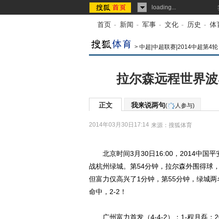
loading...
首页
-
新闻
-
军事
-
文化
-
历史
-
体
>
中超|中超联赛|2014中超第4轮
拉尔森远程世界波
正文
我来说两句
(
人参与)
2014年03月30日17:14
来源：
搜狐体育
北京时间3月30日16:00，2014中国平
战杭州绿城。第54分钟，拉尔森外围得球，
但富力仅高兴了1分钟，第55分钟，绿城两
命中，2-2！
广州富力首发（4-4-2）：1-程月磊；20-