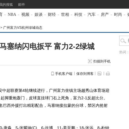
我的搜狐
邮件
育
-
NBA
-
视频
-
娱谈
-
财经
-
世相
-
科技
-
汽车
-
房产
-
时尚
-
>
广州富力VS杭州绿城动态
马塞纳闪电扳平 富力2-2绿城
热词
扫描到手机
手机客户端
保存到博客
安
中超
联赛第4轮继续进行，广州富力坐镇主场越秀山体育场迎
起脚重炮轰门，皮球直挂球门右上死角，富力2-1反超
比分
。
名
巴西
外援打出精彩配合，马塞纳接拉蒙的分球，禁区内抢射
唐淼、5-张耀坤(C)、6-许博、11-姜至鹏；18-张远、8-朴钟