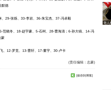
-哈默德
琳
、29-张烁、33-李岩、36-朱宝杰、37-冯卓毅
-范晓冬、18-赵宇豪、5-石柯、28-曹海清；6-孙大镐、14-冯
拉蒙
12-罗竞、13-曹轩、17-董宇、30-卢卡
(责任编辑：志豪)
[保存到博客]