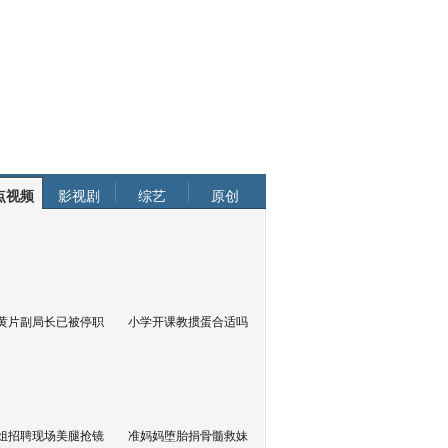
点视频
影视剧
综艺
原创
黄片副局长已被停职
小学开课教掼蛋合适吗
姐招聘现场美腿抢镜
准妈妈堕胎捐骨髓救妹