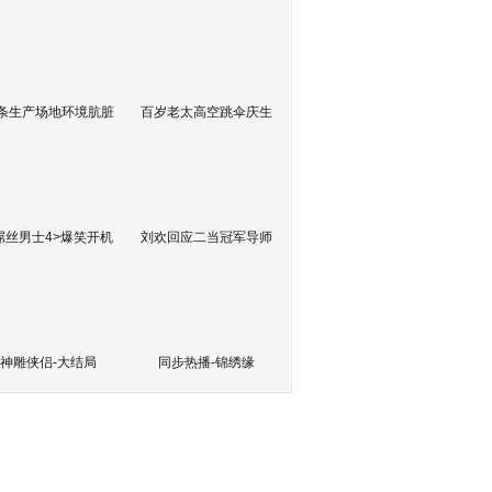
条生产场地环境肮脏
百岁老太高空跳伞庆生
屌丝男士4>爆笑开机
刘欢回应二当冠军导师
神雕侠侣-大结局
同步热播-锦绣缘