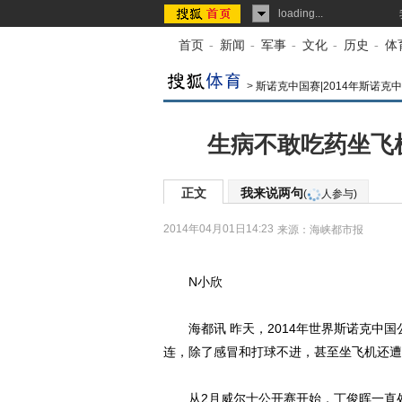
loading...
首页
-
新闻
-
军事
-
文化
-
历史
-
体
>
斯诺克中国赛|2014年斯诺克
生病不敢吃药坐飞
正文
我来说两句
(
人参与)
2014年04月01日14:23
来源：
海峡都市报
N小欣
海都讯 昨天，2014年世界斯诺克中国
连，除了感冒和打球不进，甚至坐飞机还遭
从2月威尔士公开赛开始，丁俊晖一直处