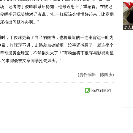
场。记者与丁俊晖联系后得知，他最近患上了重感冒。在被记
俊晖半开玩笑地对记者说，“扛一扛应该会慢慢好起来，比赛期
尿检出问题咋办啊。”
睡时，丁俊晖更新了自己的微博，也将最近的一连串背运一吐为
倒霉，打球球不进，走路差点磕断腿，没事还感冒了，就连坐个
幸亏没黄金珠宝，不然损失大了！”有粉丝将丁俊晖与影视明星
大的事都会被文章同学抢去风头。”
(责任编辑：陈国庆)
[保存到博客]