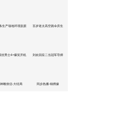
条生产场地环境肮脏
百岁老太高空跳伞庆生
屌丝男士4>爆笑开机
刘欢回应二当冠军导师
神雕侠侣-大结局
同步热播-锦绣缘