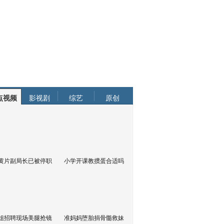
点视频
影视剧
综艺
原创
黄片副局长已被停职
小学开课教掼蛋合适吗
姐招聘现场美腿抢镜
准妈妈堕胎捐骨髓救妹