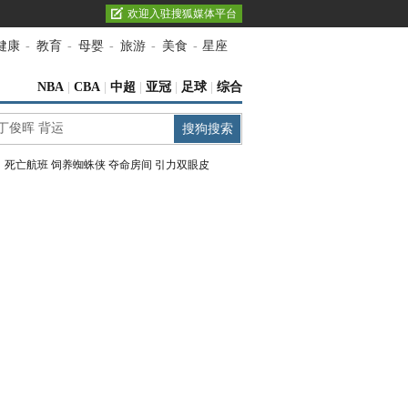
欢迎入驻搜狐媒体平台
健康
-
教育
-
母婴
-
旅游
-
美食
-
星座
NBA
|
CBA
|
中超
|
亚冠
|
足球
|
综合
：
死亡航班
饲养蜘蛛侠
夺命房间
引力双眼皮