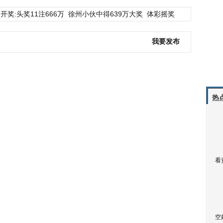
开奖:头奖11注666万
徐州小伙中得639万大奖
体彩摇奖
我要发布
热
看
空