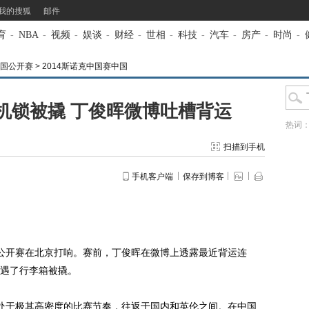
我的搜狐
邮件
育
-
NBA
-
视频
-
娱谈
-
财经
-
世相
-
科技
-
汽车
-
房产
-
时尚
-
中国公开赛
>
2014斯诺克中国赛中国
机锁被撬 丁俊晖微博吐槽背运
热词
扫描到手机
手机客户端
保存到博客
公开赛在北京打响。赛前，丁俊晖在微博上透露最近背运连
遇了行李箱被撬。
于极其高密度的比赛节奏，往返于国内和英伦之间。在中国