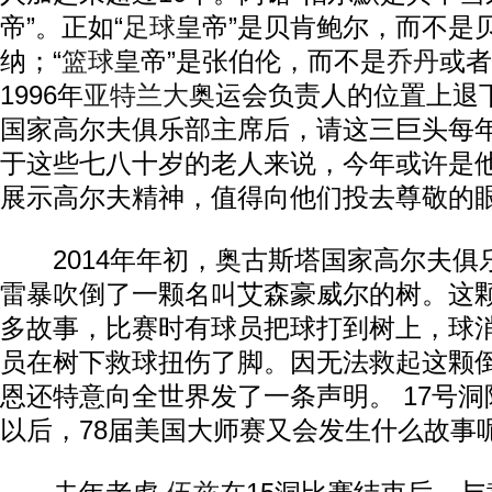
帝”。正如“
足球
皇帝”是贝肯鲍尔，而不是
纳；“
篮球
皇帝”是张伯伦，而不是
乔丹
或者
1996年
亚特兰大
奥运会负责人的位置上退
国家高尔夫俱乐部主席后，请这三巨头每
于这些七八十岁的老人来说，今年或许是
展示高尔夫精神，值得向他们投去尊敬的
2014年年初，奥古斯塔国家高尔夫俱乐
雷暴吹倒了一颗名叫艾森豪威尔的树。这
多故事，比赛时有球员把球打到树上，球
员在树下救球扭伤了脚。因无法救起这颗
恩还特意向全世界发了一条声明。 17号
以后，78届美国大师赛又会发生什么故事