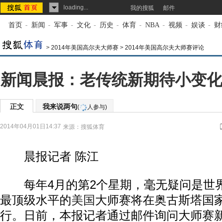
loading...
我的搜狐
邮件
首页
-
新闻
-
军事
-
文化
-
历史
-
体育
-
NBA
-
视频
-
娱谈
-
财
>
2014年美国高尔夫大师赛
>
2014年美国高尔夫大师赛评论
新闻晨报：老传统新期待小变化
正文
我来说两句
(
人参与)
2014年04月01日14:37
来源：
搜狐体育
晨报记者 陈江
每年4月的第2个星期，毫无疑问是世
最顶级水平的
美国
大师赛将在奥古斯塔国
行。日前，本报记者通过邮件询问大师赛