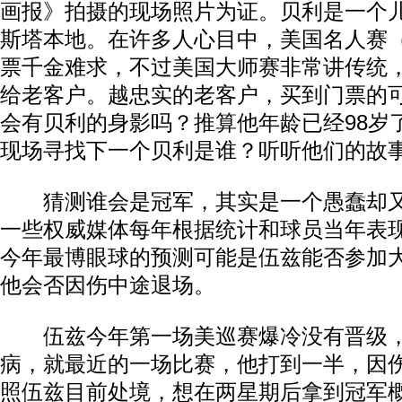
画报》拍摄的现场照片为证。贝利是一个
斯塔本地。在许多人心目中，美国名人赛
票千金难求，不过美国大师赛非常讲传统
给老客户。越忠实的老客户，买到门票的
会有贝利的身影吗？推算他年龄已经98岁
现场寻找下一个贝利是谁？听听他们的故
猜测谁会是冠军，其实是一个愚蠢却又
一些权威媒体每年根据统计和球员当年表
今年最博眼球的预测可能是伍兹能否参加
他会否因伤中途退场。
伍兹今年第一场美巡赛爆冷没有晋级，
病，就最近的一场比赛，他打到一半，因
照伍兹目前处境，想在两星期后拿到冠军