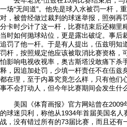
去年老虎·
伍兹
在15洞比赛结束后，
一场“无间道”。他先是球入水被罚一杆，
对，被曾经做过裁判的球迷举报，照例再
分卡时少计了这一杆，比赛结束后还糊里
当时如何抛球站位，更是露出破绽。事后
追罚了他一杆。于是有人提出，伍兹明知
罚杆，按照规定他应该被取消比赛资格，
怕影响电视收视率，奥古斯塔没敢痛下杀
释，因追加处罚，少填一杆责任不在伍兹
都在理，至于内幕究竟怎么样，只有他们
事不会打动人，但今年比赛期间会发生什
美国《体育画报》官方网站曾在2009年
的球迷贝利，称他从1934年首届美国名人
战，没有错过所有的73届比赛，而且还有一