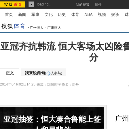
loading...
我的搜狐
邮件
首页
-
新闻
-
军事
-
文化
-
历史
-
体育
-
NBA
-
视频
-
娱谈
-
财
>
广州恒大
>
广州恒大
亚冠齐抗韩流 恒大客场太凶险
分
正文
我来说两句
(
人参与)
2014年04月02日14:25
来源：
沈阳晚报
作者：周舟
18
广州
亚冠抽签：恒大凑合鲁能上签