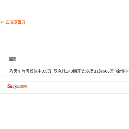
广告
彩民车牌号投注中3.9万
双色球148期开奖:头奖11注666万
徐州小