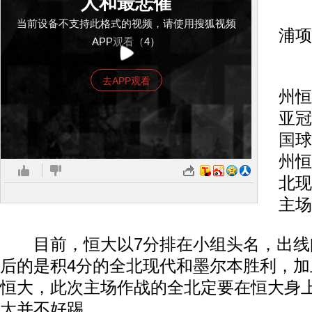
人和最悲催
19
当前设备不支持此格式的视频，请使用搜狐视频
浦项
APP观看（4）
北
去APP观看
州恒
亚冠
国
球
州恒
北现
主场
目前，恒大以7分排在小组头名，出线
后的是积4分的全北现代和墨尔本胜利，加上
恒大，此次主场作战的全北定要在恒大身
大并不好踢。