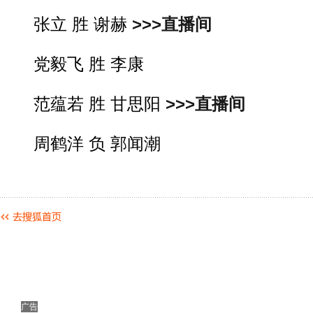
张立 胜 谢赫
>>>直播间
党毅飞 胜 李康
范蕴若 胜 甘思阳
>>>直播间
周鹤洋 负 郭闻潮
广告