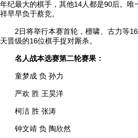
年纪最大的棋手，其他14人都是90后。
祥早早负于蔡竞。
2日将举行本赛首轮，檀啸、古力等16
天晋级的16位棋手捉对厮杀。
名人战本选赛第二轮赛果：
童梦成 负 孙力
严欢 胜 王昊洋
柯洁 胜 张涛
钟文靖 负 陶欣然