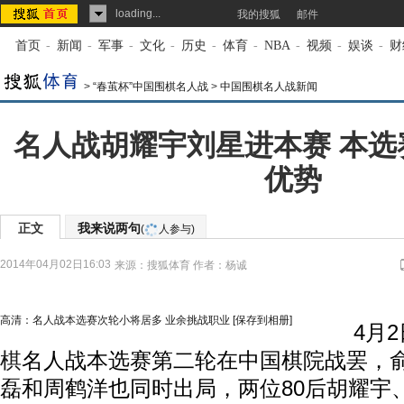
loading...
我的搜狐
邮件
首页
-
新闻
-
军事
-
文化
-
历史
-
体育
-
NBA
-
视频
-
娱谈
-
财
>
“春茧杯”中国围棋名人战
>
中国围棋名人战新闻
名人战胡耀宇刘星进本赛 本选
优势
正文
我来说两句
(
人参与)
2014年04月02日16:03
来源：
搜狐体育
作者：杨诚
高清：名人战本选赛次轮小将居多 业余挑战职业
[保存到相册]
4月2日
棋
名人战本选赛第二轮在中国棋院战罢，
磊和周鹤洋也同时出局，两位80后胡耀宇