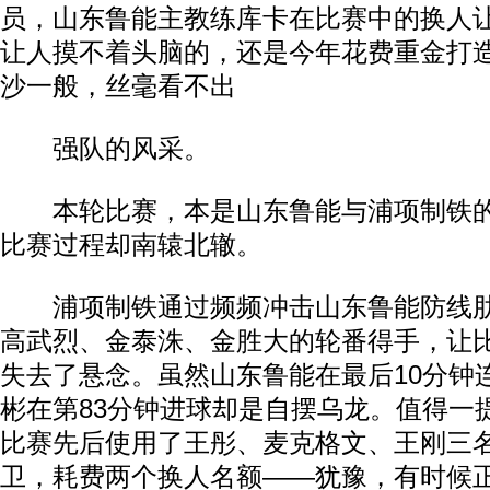
员，山东鲁能主教练库卡在比赛中的换人
让人摸不着头脑的，还是今年花费重金打
沙一般，丝毫看不出
强队的风采。
本轮比赛，本是山东鲁能与浦项制铁的
比赛过程却南辕北辙。
浦项制铁通过频频冲击山东鲁能防线肋
高武烈、金泰洙、金胜大的轮番得手，让比
失去了悬念。虽然山东鲁能在最后10分钟
彬在第83分钟进球却是自摆乌龙。值得一
比赛先后使用了王彤、麦克格文、王刚三
卫，耗费两个换人名额——犹豫，有时候