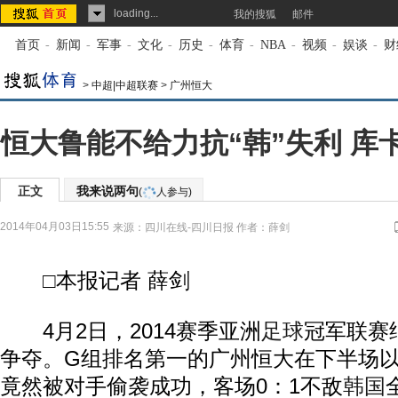
loading...
我的搜狐
邮件
首页
-
新闻
-
军事
-
文化
-
历史
-
体育
-
NBA
-
视频
-
娱谈
-
财
>
中超|中超联赛
>
广州恒大
恒大鲁能不给力抗“韩”失利 库
正文
我来说两句
(
人参与)
2014年04月03日15:55
来源：
四川在线-四川日报
作者：薛剑
□本报记者 薛剑
4月2日，2014赛季亚洲
足球
冠军联赛
争夺。G组排名第一的广州恒大在下半场
竟然被对手偷袭成功，客场0：1不敌
韩国