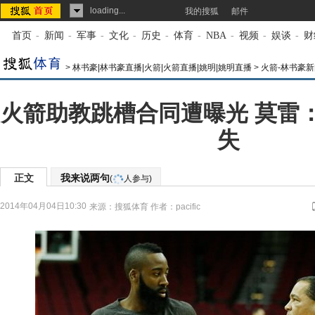
loading...
我的搜狐
邮件
首页
-
新闻
-
军事
-
文化
-
历史
-
体育
-
NBA
-
视频
-
娱谈
-
财
>
林书豪|林书豪直播|火箭|火箭直播|姚明|姚明直播
>
火箭-林书豪新
火箭助教跳槽合同遭曝光 莫雷
失
正文
我来说两句
(
人参与)
2014年04月04日10:30
来源：
搜狐体育
作者：pacific