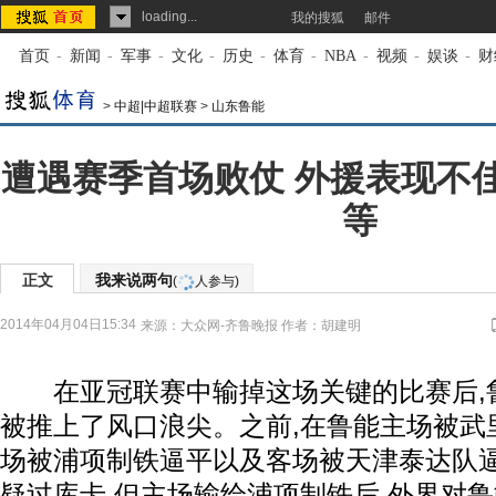
loading...
我的搜狐
邮件
首页
-
新闻
-
军事
-
文化
-
历史
-
体育
-
NBA
-
视频
-
娱谈
-
财
>
中超|中超联赛
>
山东鲁能
遭遇赛季首场败仗 外援表现不
等
正文
我来说两句
(
人参与)
2014年04月04日15:34
来源：
大众网-齐鲁晚报
作者：胡建明
在亚冠联赛中输掉这场关键的比赛后,
被推上了风口浪尖。之前,在鲁能主场被武
场被浦项制铁逼平以及客场被天津泰达队逼
疑过库卡,但主场输给浦项制铁后,外界对