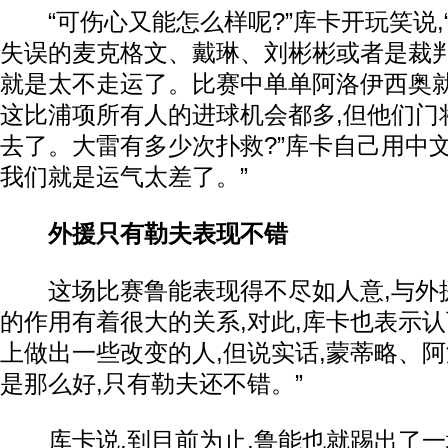
“可伤心又能怎么样呢?”库卡开玩笑说,
失误的麦克格文、戴琳、刘彬彬或者是裁判
就是太不走运了。比赛中单单阿洛伊西奥就
这比浦项所有人的进球机会都多,但他们门
去了。大雷有多少次扑救?”库卡自己用中文
我们就是运气太差了。”
外援只有
勒夫表现不错
这场比赛鲁能表现得不尽如人意,与外
的作用有着很大的关系,对此,库卡也表示认
上做出一些改变的人,但说实话,蒙蒂略、
是那么好,只有勒夫还不错。”
库卡说,到目前为止,鲁能也就踢出了一场