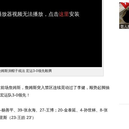
h播放器视频无法播放，点击
这里
安装
詹姆斯演帽子戏法 宏运3-0领先毅腾
左前场
詹姆斯
，詹姆斯突入禁区连续晃动过了李健，顺势起脚抽
运队3-0领先！
善平、39-张永海、27-王博；20-金泰延、4-孙世林、8-张
里斯（23-
王皓
23′）