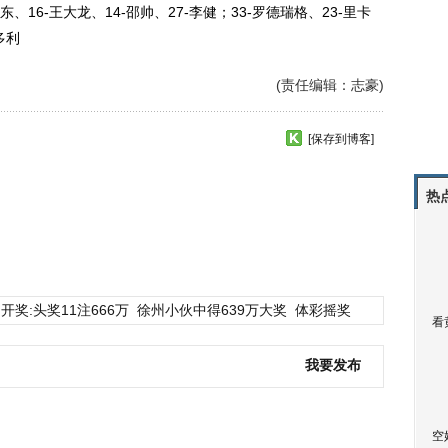
16-王大龙、14-邵帅、27-李健；33-罗德瑞格、23-里卡
多利
(责任编辑：志豪)
[保存到博客]
热
开奖:头奖11注666万
徐州小伙中得639万大奖
体彩摇奖
看
我要发布
空