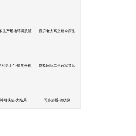
条生产场地环境肮脏
百岁老太高空跳伞庆生
屌丝男士4>爆笑开机
刘欢回应二当冠军导师
神雕侠侣-大结局
同步热播-锦绣缘