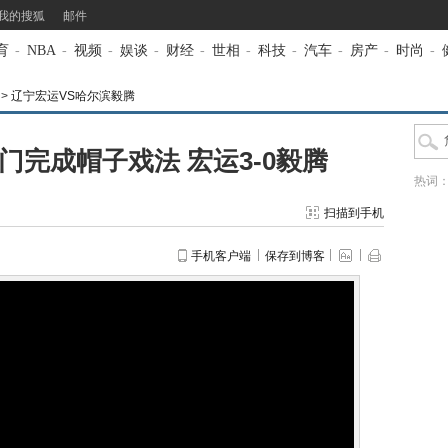
我的搜狐
邮件
育
-
NBA
-
视频
-
娱谈
-
财经
-
世相
-
科技
-
汽车
-
房产
-
时尚
-
>
辽宁宏运VS哈尔滨毅腾
门完成帽子戏法 宏运3-0毅腾
热词
扫描到手机
手机客户端
保存到博客