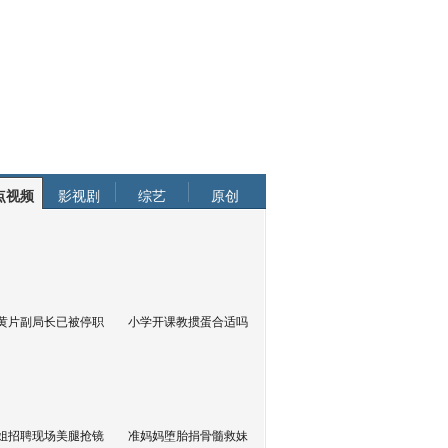
点视频
影视剧
综艺
原创
黄片副局长已被停职
小学开课教掼蛋合适吗
姐招聘现场美腿抢镜
准妈妈堕胎捐骨髓救妹