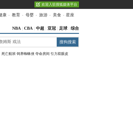
欢迎入驻搜狐媒体平台
健康
-
教育
-
母婴
-
旅游
-
美食
-
星座
NBA
|
CBA
|
中超
|
亚冠
|
足球
|
综合
：
死亡航班
饲养蜘蛛侠
夺命房间
引力双眼皮