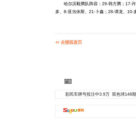
哈尔滨毅腾队阵容：29-韩方腾；17-许东、
多、8-亚当休斯、21-卜鑫；28-谭龙、10-
广告
彩民车牌号投注中3.9万
双色球148期