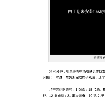
由于您未安装flas
中超视频-
第70分钟，耶夫蒂奇中场右侧长传找
射破门，球进，詹姆斯完成帽子戏法，辽宁宏
辽宁宏运队阵容：1-张鹭；18-弋腾、5-杨
野、12-詹姆斯；21-耶夫蒂奇、10-凯文.奥