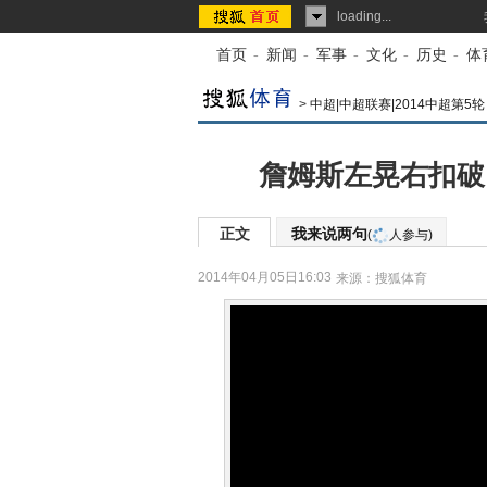
loading...
首页
-
新闻
-
军事
-
文化
-
历史
-
体
>
中超|中超联赛|2014中超第5轮
詹姆斯左晃右扣破
正文
我来说两句
(
人参与)
2014年04月05日16:03
来源：
搜狐体育