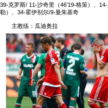
39-克罗斯/ 11-沙奇里（46’19-格策）、14
勒）、34-霍伊别尔/9-曼朱基奇
主教练：瓜迪奥拉