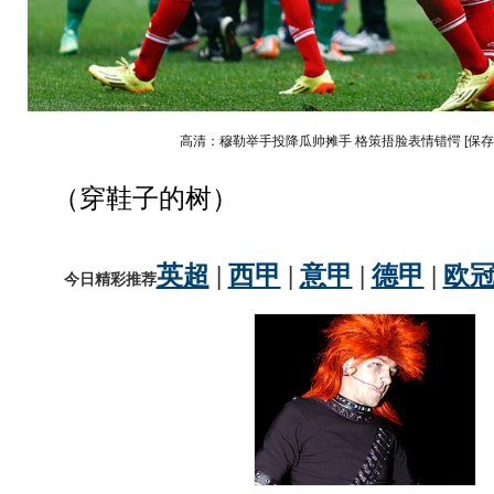
高清：穆勒举手投降瓜帅摊手 格策捂脸表情错愕
[保
（穿鞋子的树）