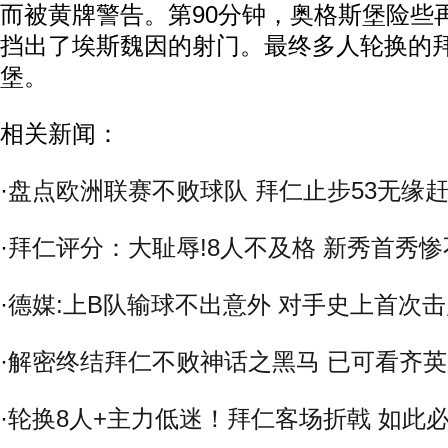
而被黄牌警告。第90分钟，奥格斯堡险些
挡出了埃斯魏因的射门。最终多人轮换的拜
堡。
相关新闻：
·
盘点欧洲联赛不败球队 拜仁止步53无缘
·
拜仁评分：大耻辱!8人不及格 新秀首秀
·
德媒:上B队输球不出意外 对手史上首次
·
解密终结拜仁不败神话之黑马 已可看齐
·
轮换8人+主力低迷！拜仁客场折戟 如此