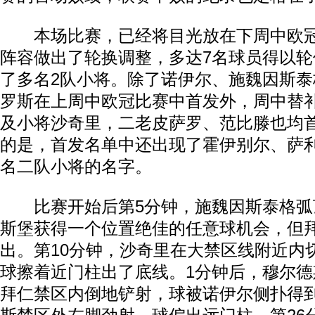
本场比赛，已经将目光放在下周中欧冠
阵容做出了轮换调整，多达7名球员得以
了多名2队小将。除了诺伊尔、施魏因斯
罗斯在上周中欧冠比赛中首发外，周中替
及小将沙奇里，二老皮萨罗、范比滕也均
的是，首发名单中还出现了霍伊别尔、萨
名二队小将的名字。
比赛开始后第5分钟，施魏因斯泰格弧
斯堡获得一个位置绝佳的任意球机会，但
出。第10分钟，沙奇里在大禁区线附近内
球擦着近门柱出了底线。1分钟后，穆尔
拜仁禁区内倒地铲射，球被诺伊尔侧扑得到