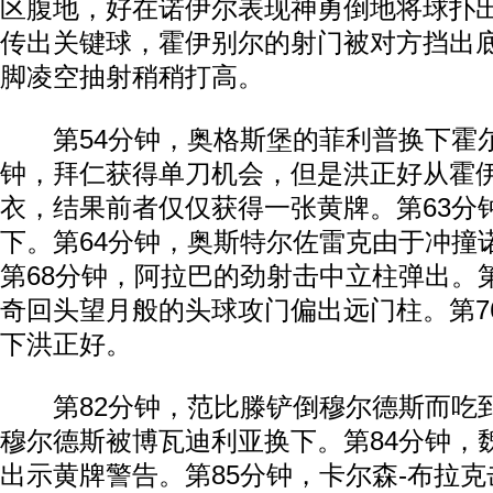
区腹地，好在诺伊尔表现神勇倒地将球扑
传出关键球，霍伊别尔的射门被对方挡出
脚凌空抽射稍稍打高。
第54分钟，奥格斯堡的菲利普换下霍尔
钟，拜仁获得单刀机会，但是洪正好从霍
衣，结果前者仅仅获得一张黄牌。第63分
下。第64分钟，奥斯特尔佐雷克由于冲撞
第68分钟，阿拉巴的劲射击中立柱弹出。
奇回头望月般的头球攻门偏出远门柱。第7
下洪正好。
第82分钟，范比滕铲倒穆尔德斯而吃到
穆尔德斯被博瓦迪利亚换下。第84分钟，
出示黄牌警告。第85分钟，卡尔森-布拉