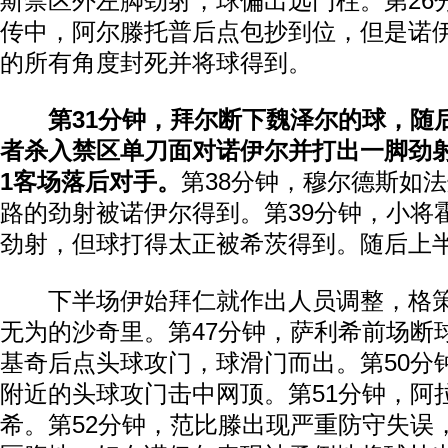
斯禁区外左脚劲射，球偏出远门柱。第26
传中，阿尔滕托普后点包抄到位，但是诺
的所有角度封死并将球得到。
第31分钟，拜尔断下魏泽尔的球，随
者杀入禁区单刀面对诺伊尔并打出一脚劲射
1客场落后对手。
第38分钟，穆尔德斯如
路的劲射被诺伊尔得到。第39分钟，小将
劲射，但球打得太正被希茨得到。随后上
下半场伊始拜仁就作出人员调整，格策
无为的沙奇里。第47分钟，萨利希前场断
基奇后点头球攻门，球滑门而出。第50分
附近的头球攻门击中网顶。第51分钟，阿
希。第52分钟，范比滕出现严重防守失误