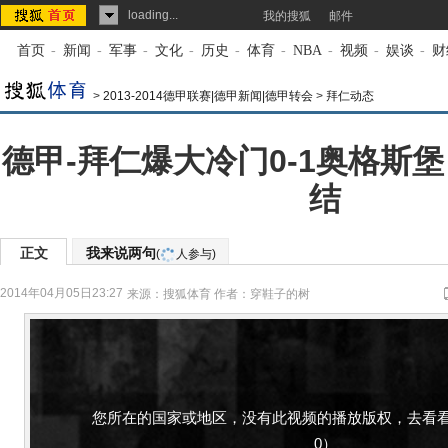
loading...
我的搜狐
邮件
首页
-
新闻
-
军事
-
文化
-
历史
-
体育
-
NBA
-
视频
-
娱谈
-
财
>
2013-2014德甲联赛|德甲新闻|德甲转会
>
拜仁动态
德甲-拜仁爆大冷门0-1奥格斯堡
结
正文
我来说两句
(
人参与)
2014年04月05日23:27
来源：
搜狐体育
作者：穿鞋子的树
您所在的国家或地区，没有此视频的播放版权，去看看
0）