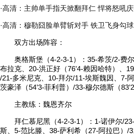
·
高清：主帅单手指天掀翻拜仁 悍将怒吼
·
高清：穆勒囧脸单臂斩对手 铁卫飞身勾
双方出场阵容：
奥格斯堡（4-2-3-1）：35-希茨/2-费
布拉克、20-洪正好（76’4-赖因哈特）、
/21-多米尼克、10-拜尔/11-埃斯魏因、7
茨豪泽（54’3-菲利普）/33-穆尔德斯（83
主教练：魏恩齐尔
拜仁慕尼黑（4-2-3-1）：1-诺伊尔/23
斯、5-范比滕、38-萨利希（27-阿拉巴）/