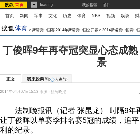
loading...
我的搜狐
邮件
首页
-
新闻
-
军事
-
文化
-
历史
-
体育
-
NBA
-
视频
-
娱谈
-
财
>
斯诺克中国赛|2014年斯诺克中国公开赛
>
2014斯诺克中国赛中
丁俊晖9年再夺冠突显心态成熟
景
正文
我来说两句
(
人参与)
2014年04月07日15:13
来源：
法制晚报
法制晚报讯（记者 张昆龙） 时隔9年
让丁俊晖以单赛季排名赛5冠的成绩，追平
利的纪录。