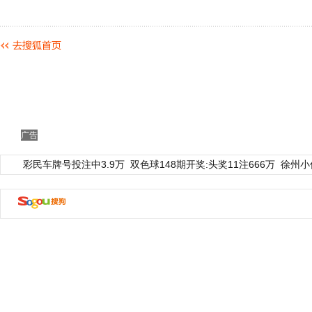
广告
彩民车牌号投注中3.9万
双色球148期开奖:头奖11注666万
徐州小