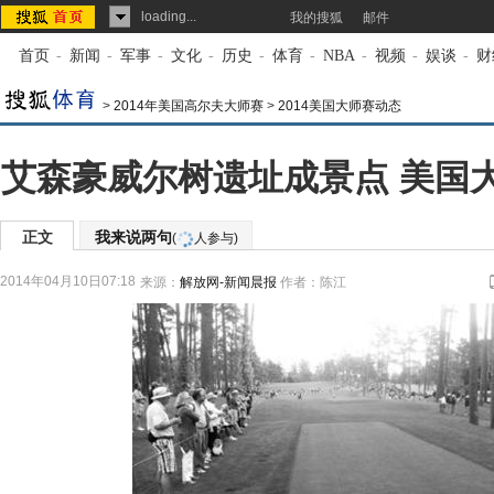
loading...
我的搜狐
邮件
首页
-
新闻
-
军事
-
文化
-
历史
-
体育
-
NBA
-
视频
-
娱谈
-
财
>
2014年美国高尔夫大师赛
>
2014美国大师赛动态
艾森豪威尔树遗址成景点 美国
正文
我来说两句
(
人参与)
2014年04月10日07:18
来源：
解放网-新闻晨报
作者：陈江