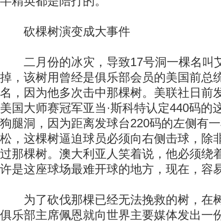
半精英都是陪打的。
砍棵树演变成大事件
二月份的冰灾，导致17号洞一棵名叫
掉，该树用曾经是俱乐部会员的美国前总
名，因为他多次击中那棵树。美联社日前发
美国大师赛冠军亚当·斯科特认定440码的
狗腿洞，因为距离发球台220码的左侧有一
松，这棵树逼迫球员必须向右侧击球，除
过那棵树。澳大利亚人笑着说，他必须绕
许是这座球场最难开球的地方，现在，容
为了砍伐那棵已经无法挽救的树，在树
俱乐部主席佩恩就向世界主要媒体发出一