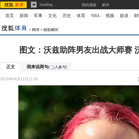
loading...
我的搜狐
邮件
首页
-
新闻
-
军事
-
文化
-
历史
-
体育
-
NBA
-
视频
-
娱谈
-
财
>
网球
>
精彩瞬间
图文：沃兹助阵男友出战大师赛 
正文
我来说两句
(
人参与)
2014年04月11日11:06