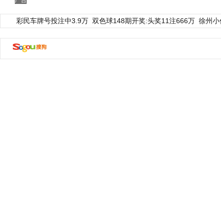
广告
彩民车牌号投注中3.9万
双色球148期开奖:头奖11注666万
徐州小