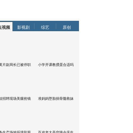
点视频
影视剧
综艺
原创
黄片副局长已被停职
小学开课教掼蛋合适吗
姐招聘现场美腿抢镜
准妈妈堕胎捐骨髓救妹
条生产场地环境肮脏
百岁老太高空跳伞庆生