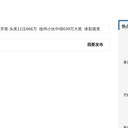
热
开奖:头奖11注666万
徐州小伙中得639万大奖
体彩摇奖
我要发布
看
空
辣