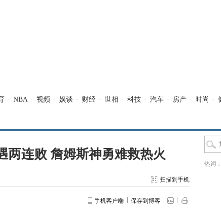
育
-
NBA
-
视频
-
娱谈
-
财经
-
世相
-
科技
-
汽车
-
房产
-
时尚
-
遇两连败 詹姆斯神勇难救热火
热词
扫描到手机
手机客户端
保存到博客