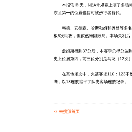
本报讯 昨天，
NBA
常规赛上演了多场精
东区第一的位置也暂时被步行者替代。
韦德
、
安德森
、哈斯勒姆和奥登等多名
板5次助攻，但依然难阻败局。本场失利后
詹姆斯得到37分后，本赛季总得分达到20
史上位居第四，前三位分别是
马龙
（12次
在其他场次中，火箭客场116：123不敌
鹰，以13连败追平了队史客场连败纪录。