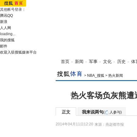
其他帐号登录：
腾讯QQ
新浪
人人网
loading...
我的搜狐
邮件
欢迎入驻搜狐媒体平台
首页
-
新闻
-
军事
-
文化
-
历史
-
体
>
NBA_搜狐
>
热火新闻
热火客场负灰熊遭
正文
我来说两句
(
人参与)
2014年04月11日12:20
来源：
燕赵都市报