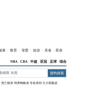
健康
-
教育
-
母婴
-
旅游
-
美食
-
星座
NBA
|
CBA
|
中超
|
亚冠
|
足球
|
综合
：
死亡航班
饲养蜘蛛侠
夺命房间
引力双眼皮