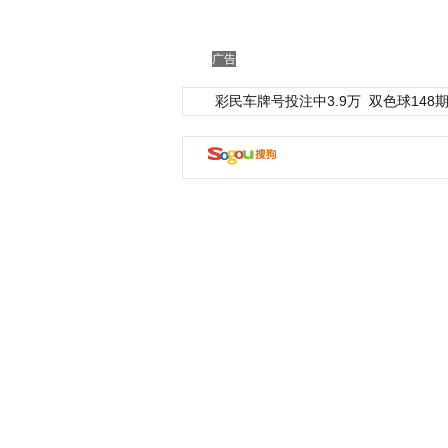
广告
彩民车牌号投注中3.9万
双色球148期