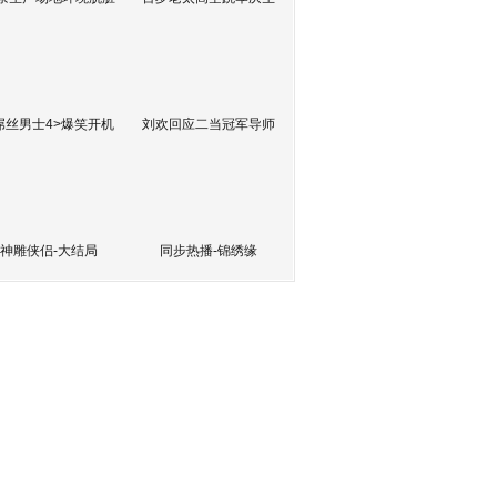
屌丝男士4>爆笑开机
刘欢回应二当冠军导师
神雕侠侣-大结局
同步热播-锦绣缘