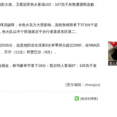
彩大戏，卫冕冠军热火客场102：107负于灰熊遭遇两连败，
球员缺阵，令热火实力大受影响，虽然
詹姆斯
拿下37分6个篮
，热火队以半个胜场落后于步行者退居东区第二。
26分，这是他职业生涯第9次单季得分超过2000，在NBA历
）、
乔丹
（11次）和贾巴尔（9次）。
掘金，林书豪单节拿下18分；凯尔特人客场97：105负于老
(责任编辑：zhangxu)
[保存到博客]