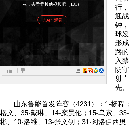
权，去看看其他视频吧（100）
行，
迎战
去APP观看
钟，
球发
形成
路的
入禁
防守
射直
先。
山东鲁能首发阵容（4231）：1-杨程；
格文、35-戴琳、14-糜昊伦；15-乌索、33
彬、10-洛维、13-张文钊；31-阿洛伊西奥