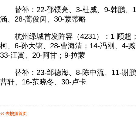
替补：22-邵镤亮、3-杜威、9-韩鹏、16
涵、28-
蒿俊闵
、30-蒙蒂略
杭州绿城首发阵容（4231）：1-顾超；2
柯、6-孙大镐、28-曹海清；14-冯刚、4-
33-
汪嵩
、20-阿甘；9-拉蒙
替补：23-邹德海、8-陈中流、11-谢鹏飞
曹轩、16-范晓冬、30-卢卡