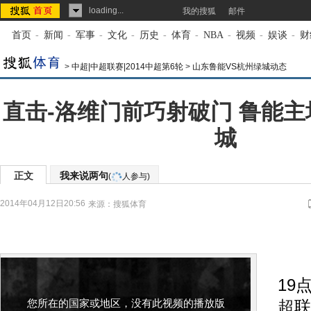
loading...
我的搜狐
邮件
首页
-
新闻
-
军事
-
文化
-
历史
-
体育
-
NBA
-
视频
-
娱谈
-
财
>
中超|中超联赛|2014中超第6轮
>
山东鲁能VS杭州绿城动态
直击-洛维门前巧射破门 鲁能主
城
正文
我来说两句
(
人参与)
2014年04月12日20:56
来源：
搜狐体育
北
19
您所在的国家或地区，没有此视频的播放版
超
联