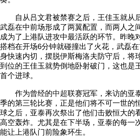
自从吕文君被禁赛之后，王佳玉就从后
武磊在中前场形成了两翼配置，而两人之
成为了上港队进攻中最活跃的环节。昨晚
搭档在开场6分钟就碰撞出了火花，武磊
身快速内切，摆脱伊斯梅洛夫防守后，将
到位的王佳玉就势倒地卧射破门，这也是
首个进球。
作为曾经的
中超
联赛冠军，来访的亚泰
季的第三轮比赛，正是他们将不可一世的
球之后，亚泰再次祭出了他们击败恒大的
高空轰炸。尤其是在下半场，亚泰的每一
能让上港队门前险象环生。