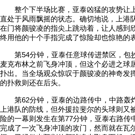
整个下半场比赛，亚泰凶猛的攻势让上
直处于风雨飘摇的状态。确切地说，上港
在门将颜骏凌的指尖上跳动着，让人感到
终用他的十个手指完成了惊险却也惊艳的
第54分钟，亚泰任意球传进禁区，包
麦克布林之前飞身冲顶，但这个必进之球
扑出。当全场观众惊叹于颜骏凌的神奇发
的扑救则还在后头。
第62分钟，亚泰的边路传中，中路轰
上港队的防线，但外援拉斐尔的头球则又
险的一幕则发生在第77分钟，亚泰右路传
完成了一次飞身冲顶的攻门，然而就在瓦