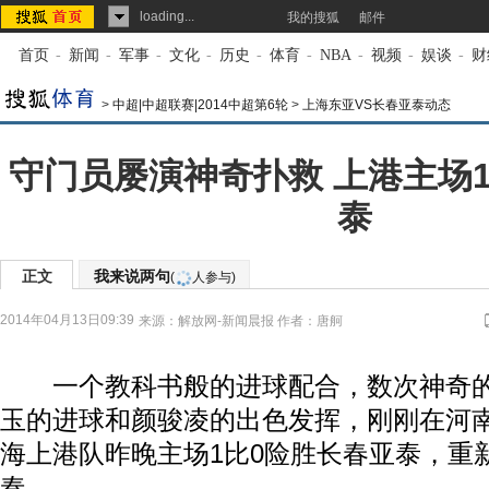
loading...
我的搜狐
邮件
首页
-
新闻
-
军事
-
文化
-
历史
-
体育
-
NBA
-
视频
-
娱谈
-
财
>
中超|中超联赛|2014中超第6轮
>
上海东亚VS长春亚泰动态
守门员屡演神奇扑救 上港主场
泰
正文
我来说两句
(
人参与)
2014年04月13日09:39
来源：
解放网-新闻晨报
作者：唐舸
一个教科书般的进球配合，数次神奇的
玉的进球和颜骏凌的出色发挥，刚刚在河
海上港队昨晚主场1比0险胜长春亚泰，重
奏。