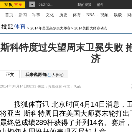
loading...
我的搜狐
邮件
首页
-
新闻
-
军事
-
文化
-
历史
-
体育
-
NBA
-
视频
-
娱谈
-
财
>
2014年美国高尔夫大师赛
>
2014美国大师赛动态
斯科特度过失望周末卫冕失败 
济
正文
我来说两句
(
人参与)
2014年04月14日08:33
来源：
搜狐体育
作者：Park
搜狐体育讯 北京时间4月14日消息，
将亚当-斯科特周日在
美国
大师赛末轮打出
最终总成绩289杆获得了并列14名。赛后
中抱怨本周推杆的表现不尽如人意。