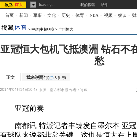
loading...
我的搜狐
邮件
首页
-
新闻
-
军事
-
文化
-
历史
-
体育
-
NBA
-
视频
-
娱谈
-
财
>
中超|中超联赛
>
广州恒大
亚冠恒大包机飞抵澳洲 钻石不
愁
正文
我来说两句
(
人参与)
2014年04月14日10:48
来源：
南方都市报
作者：肖赧
亚冠前奏
南都讯 特派记者丰臻发自墨尔本 亚冠
有球队来说都非常关键，这也是恒大在上