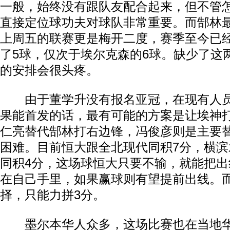
一般，始终没有跟队友配合起来，但不管
直接定位球功夫对球队非常重要。而郜林
上周五的联赛更是梅开二度，赛季至今已
了5球，仅次于埃尔克森的6球。缺少了这
的安排会很头疼。
由于董学升没有报名亚冠，在现有人员
果能首发的话，最有可能的方案是让埃神
仁亮替代郜林打右边锋，冯俊彦则是主要
困难。目前恒大跟全北现代同积7分，横
同积4分，这场球恒大只要不输，就能把
在自己手里，如果赢球则有望提前出线。
择，只能力拼3分。
墨尔本华人众多，这场比赛也在当地华