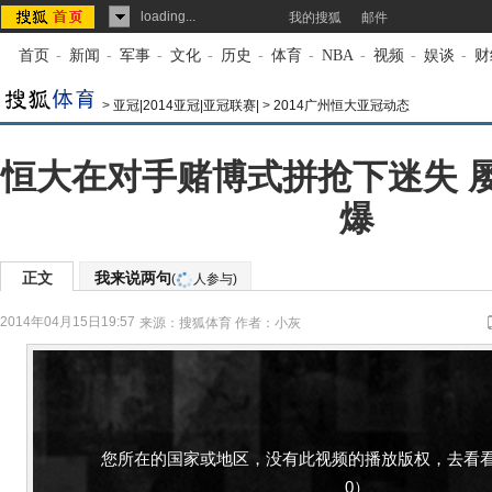
loading...
我的搜狐
邮件
首页
-
新闻
-
军事
-
文化
-
历史
-
体育
-
NBA
-
视频
-
娱谈
-
财
>
亚冠|2014亚冠|亚冠联赛|
>
2014广州恒大亚冠动态
恒大在对手赌博式拼抢下迷失 
爆
正文
我来说两句
(
人参与)
2014年04月15日19:57
来源：
搜狐体育
作者：小灰
您所在的国家或地区，没有此视频的播放版权，去看看
0）