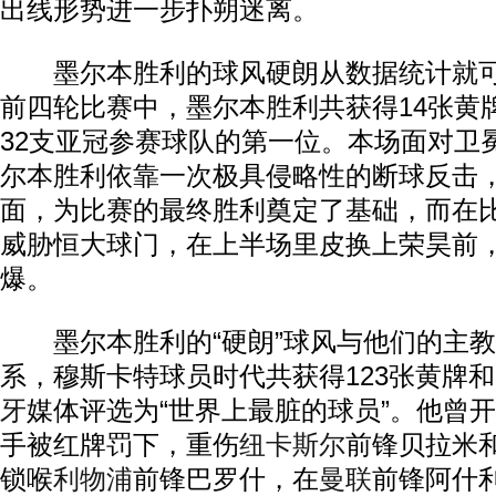
出线形势进一步扑朔迷离。
墨尔本胜利的球风硬朗从数据统计就可
前四轮比赛中，墨尔本胜利共获得14张黄
32支亚冠参赛球队的第一位。本场面对卫
尔本胜利依靠一次极具侵略性的断球反击
面，为比赛的最终胜利奠定了基础，而在
威胁恒大球门，在上半场里皮换上荣昊前
爆。
墨尔本胜利的“硬朗”球风与他们的主教
系，穆斯卡特球员时代共获得123张黄牌和
牙
媒体评选为“世界上最脏的球员”。他曾
手被红牌罚下，重伤
纽卡斯尔
前锋贝拉米
锁喉
利物浦
前锋巴罗什，在
曼联
前锋阿什