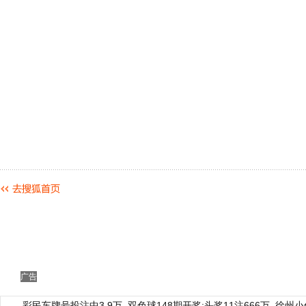
广告
彩民车牌号投注中3.9万
双色球148期开奖:头奖11注666万
徐州小