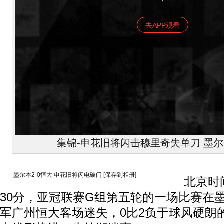
去APP观看
集锦-申花旧将闪击穆里奇失单刀 墨尔
墨尔本2-0恒大 申花旧将闪电破门
[保存到相册]
北京时间4
30分，亚冠联赛G组第五轮的一场比赛在
军广州恒大客场迷失，0比2负于球风硬朗