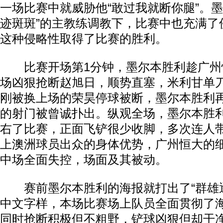
一场比赛中就威胁他“敢过我就断你腿”。墨
迹斑斑”的主教练调教下，比赛中也充满了
这种侵略性取得了比赛的胜利。
比赛开场第1分钟，墨尔本胜利趁广州
场凶狠抢断赵旭日，顺势直塞，米利甘单刀
刚被换上场的荣昊停球被断，墨尔本胜利
的射门被曾诚扑出。纵观全场，墨尔本胜利
右了比赛，正面飞铲很少收脚，多次连人
上澳洲球员出众的身体优势，广州恒大的
中场全面失控，场面及其被动。
赛前墨尔本胜利的海报就打出了“群雄逐
中文字样，本场比赛场上队员全面贯彻了
同时抢断积极但不粗野，铲球凶狠但却干