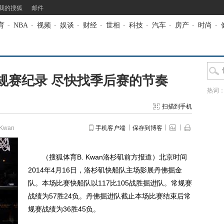
我的搜狐
邮件
育
-
NBA
-
视频
-
娱谈
-
财经
-
世相
-
科技
-
汽车
-
房产
-
时尚
-
规赛纪录 尽快找季后赛的节奏
热词
扫描到手机
Kwan
手机客户端
保存到博客
（搜狐体育B. Kwan洛杉矶前方报道）北京时间
2014年4月16日，洛杉矶快船队主场影展丹佛掘金
队。本场比赛快船队以117比105战胜掘进队。常规赛
战绩为57胜24负。丹佛掘进队截止本场比赛结束后常
规赛战绩为36胜45负。