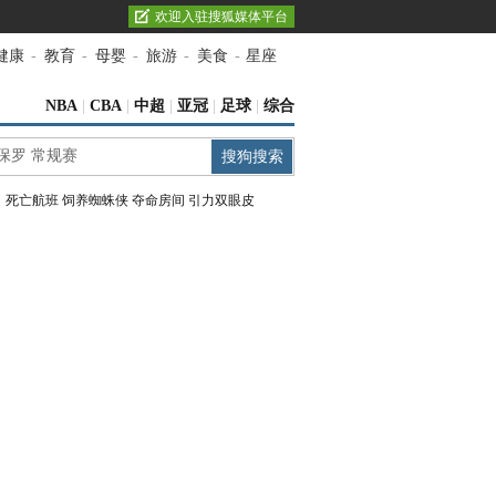
欢迎入驻搜狐媒体平台
健康
-
教育
-
母婴
-
旅游
-
美食
-
星座
NBA
|
CBA
|
中超
|
亚冠
|
足球
|
综合
：
死亡航班
饲养蜘蛛侠
夺命房间
引力双眼皮