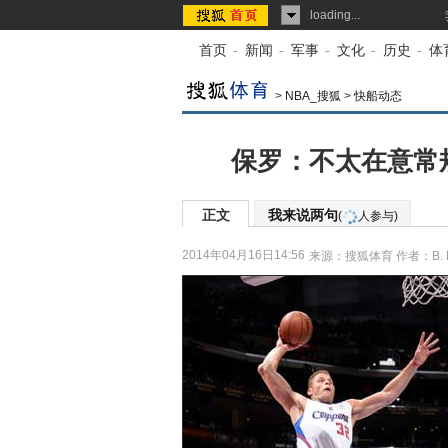
loading...
首页
-
新闻
-
军事
-
文化
-
历史
-
体
>
NBA_搜狐
>
快船动态
保罗：不太在意常
正文
我来说两句
(
人参与)
2014年04月16日14:56
来源：
搜狐体育
作者：B. 