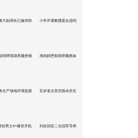
黄片副局长已被停职
小学开课教掼蛋合适吗
姐招聘现场美腿抢镜
准妈妈堕胎捐骨髓救妹
条生产场地环境肮脏
百岁老太高空跳伞庆生
屌丝男士4>爆笑开机
刘欢回应二当冠军导师