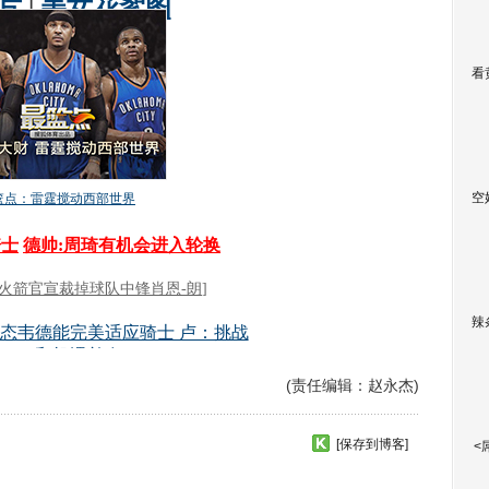
看
空
辣
(责任编辑：赵永杰)
[保存到博客]
<