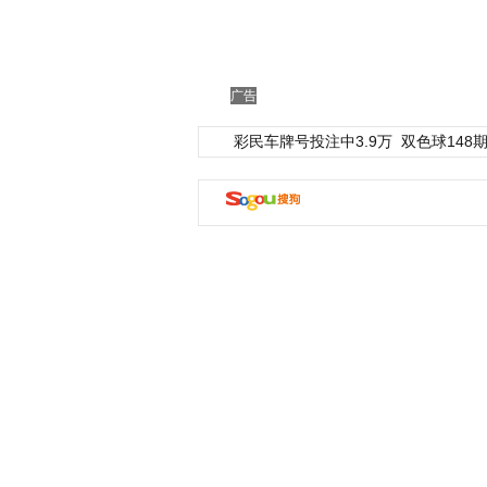
广告
彩民车牌号投注中3.9万
双色球148期