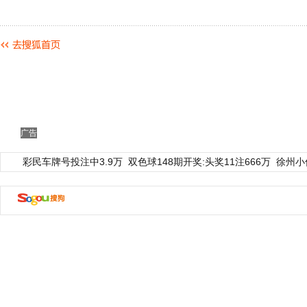
广告
彩民车牌号投注中3.9万
双色球148期开奖:头奖11注666万
徐州小