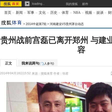
loading...
我的搜狐
邮件
首页
-
新闻
-
军事
-
文化
-
历史
-
体育
-
NBA
-
视频
-
娱谈
-
财
>
2014中超第7轮
>
河南建业VS贵州茅台动态
贵州战前宫磊已离开郑州 与建
容
正文
我来说两句
(
人参与)
2014年04月18日15:52
来源：
搜狐体育
作者：怡君