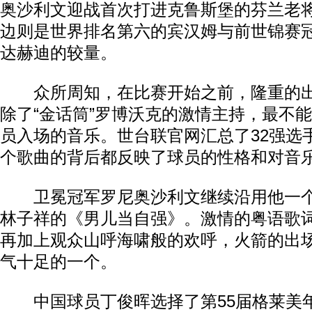
奥沙利文迎战首次打进克鲁斯堡的芬兰老
边则是世界排名第六的宾汉姆与前世锦赛冠
达赫迪的较量。
众所周知，在比赛开始之前，隆重的出
除了“金话筒”罗博沃克的激情主持，最不
员入场的音乐。世台联官网汇总了32强选
个歌曲的背后都反映了球员的性格和对音
卫冕冠军罗尼奥沙利文继续沿用他一个
林子祥的《男儿当自强》。激情的粤语歌
再加上观众山呼海啸般的欢呼，火箭的出
气十足的一个。
中国球员丁俊晖选择了第55届格莱美