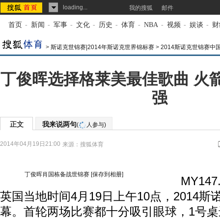
loading...
我的搜狐
邮件
首页
-
新闻
-
军事
-
文化
-
历史
-
体育
-
NBA
-
视频
-
娱谈
-
财
>
斯诺克世锦赛|2014年斯诺克世界锦标赛
>
2014斯诺克世锦赛中
丁俊晖选择格莱美最佳歌曲 火
强
正文
我来说两句
(
人参与)
2014年04月19日21:00
来源：
搜狐体育
丁俊晖肖国栋备战世锦赛
[保存到相册]
MY147.
英国当地时间4月19日上午10点，2014
幕。首轮两场比赛都十分吸引眼球，1号