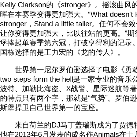
Kelly Clarkson的《stronger》。摇
晖在本赛季变得更加强大。“What doesn't kill
stronger，Stand a little taller
让你变得更加强大，比以往站的更高。”期
堡捧起单赛季第六冠，打破亨得利的记录
国栋
选择的是王力宏的《龙的传人》。
世界第一尼尔罗伯逊选择了电影《勇敢
two steps form the hell是一家专
波特、加勒比海盗、X战警、星际迷航等
的特点只有两个字，那就是“气势”。罗伯
斯堡捍卫自己世界第一的宝座。
来自
荷兰
的DJ马丁盖瑞斯成为了贾德
他在2013年6月发表的成名作Animals