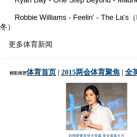
Ryan Day - One Step Beyond - Madn
Robbie Williams - Feelin' - The La'
冬）
更多体育新闻