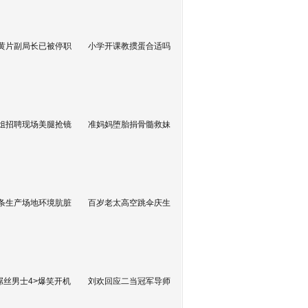
黄片副局长已被停职
小学开课教掼蛋合适吗
姐招聘现场美腿抢镜
准妈妈堕胎捐骨髓救妹
条生产场地环境肮脏
百岁老太高空跳伞庆生
屌丝男士4>爆笑开机
刘欢回应二当冠军导师