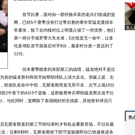
首节比赛，面对由一群经验丰富的老兵们组成的篮
网，已经5个赛季没有打过季后赛的青年军猛龙显得非
常紧张，除了在内线对位上明显占据了一些优势，他们
第一得分手德罗赞大失水准，5次投篮无一命中，让多
伦多球队首节就落后对手8分，最多时分差一度达到了
12分。
但本赛季能拿到东部第三的战绩，猛龙绝对不是仅
为首的猛龙替补阵容开始帮助球队上演大反击。突破上篮、右
，助攻队友命中中投，瓦斯奎斯简直无所不在，次节上场10分
3投2中拿下的4分3个篮板，这群板凳奇兵帮助猛龙两次追平
比
分。与此同时，篮网除了表现稍好的
安德森
，其他替补球员只
热
瓦斯奎斯直到第三节快结束时才有机会重新登场，不过在最
的反击：仅剩5秒时，瓦斯奎斯抢下防守篮板随即自己快速推进杀