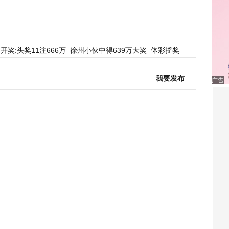
开奖:头奖11注666万
徐州小伙中得639万大奖
体彩摇奖
我要发布
广告