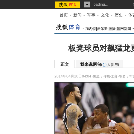
loading...
首页
-
新闻
-
军事
-
文化
-
历史
-
体
>
加内特|皮尔斯|德隆|篮网新闻
板凳球员对飙猛龙更
正文
我来说两句
(
人参与)
2014年04月20日04:04
来源：
搜狐体育
作者：哲