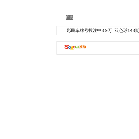
广告
彩民车牌号投注中3.9万
双色球148期