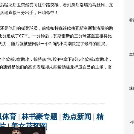
后猛龙后卫突然变向往中路突破，看到身后洛瑞拍马赶到，瓦
洛瑞直接三分出手，压哨命中！
看
是他们的板凳球员，前锋帕特森连续接瓦斯奎斯和洛瑞的助
比分追成了67平。一分钟后，瓦斯奎斯的三分球甚至直接将比
继无力，随后就被篮网以一个7-0的小高潮决定了最终的胜局。
空
个篮板8次助攻，帕特森也8投4中拿下9分5个篮板2次助攻，
一的遗憾是他们的高光表现却未能帮助猛龙捍卫自己的主场，丧
辣
<