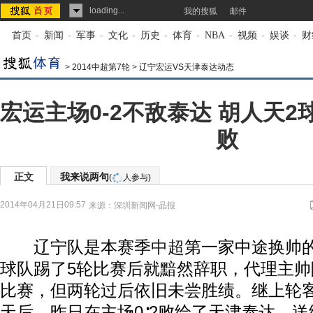
loading...
我的搜狐
邮件
首页
-
新闻
-
军事
-
文化
-
历史
-
体育
-
NBA
-
视频
-
娱谈
-
财
>
2014中超第7轮
>
辽宁宏运VS天津泰达动态
宏运主场0-2不敌泰达 胡人天
败
正文
我来说两句
(
人参与)
2014年04月21日09:57
来源：
深圳新闻网-晶报
辽宁队是本赛季
中超
第一家中途换帅
球队踢了5轮比赛后就黯然辞职，代理主
比赛，但两轮过后依旧未尝胜绩。继上轮客
天后，昨日在主场0∶2败给了天津泰达，