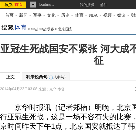
loading...
我的搜狐
邮件
首页
-
新闻
-
军事
-
文化
-
历史
-
体育
-
NBA
-
视频
-
娱谈
-
财
>
中超|中超联赛
>
北京国安
亚冠生死战国安不紧张 河大成
征
正文
我来说两句
(
人参与)
2014年04月22日03:08
来源：
京华时报
京华时报讯（记者郑楠）明晚，北京国
行亚冠生死战，这是一场不容有失的比赛
京时间昨天下午1点，北京国安就抵达了
韩