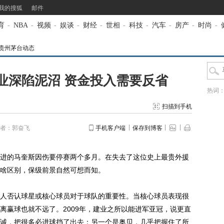
我的搜狐
邮件
育
-
NBA
-
视频
-
娱谈
-
财经
-
世相
-
科技
-
汽车
-
房产
-
时尚
-
S贵州茅台动态
业深陷泥沼 资金投入需要反省
热词
扫描到手机
者：郭奋飞
手机客户端
保存到博客
的马奎斯因伤要停赛两个多月。在失去了这位史上最贵外援
啥区别，保级前景自然可想而知。
人否认球星或核心球员对于球队的重要性。当核心球员表现很
离赢球也就不远了。2009年，建业之所以能进军亚冠，说更直
诚，把很多必进球挡了出去；另一个是奥贝，几乎把握住了所