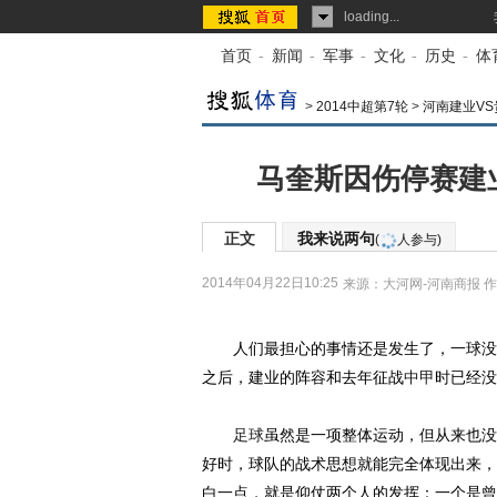
loading...
首页
-
新闻
-
军事
-
文化
-
历史
-
体
>
2014中超第7轮
>
河南建业V
马奎斯因伤停赛建
正文
我来说两句
(
人参与)
2014年04月22日10:25
来源：
大河网-河南商报
作
人们最担心的事情还是发生了，一球没进
之后，建业的阵容和去年征战
中甲
时已经没
足球
虽然是一项整体运动，但从来也没
好时，球队的战术思想就能完全体现出来，
白一点，就是仰仗两个人的发挥：一个是曾