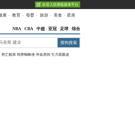
欢迎入驻搜狐媒体平台
健康
-
教育
-
母婴
-
旅游
-
美食
-
星座
NBA
|
CBA
|
中超
|
亚冠
|
足球
|
综合
：
死亡航班
饲养蜘蛛侠
夺命房间
引力双眼皮