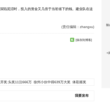
陷泥沼时，投入的资金又几倍于当初省下的钱。建业队在这
辣
(责任编辑：zhangxu)
[保存到博客]
<
开奖:头奖11注666万
徐州小伙中得639万大奖
体彩摇奖
我要发布