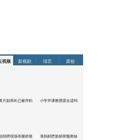
点视频
影视剧
综艺
原创
黄片副局长已被停职
小学开课教掼蛋合适吗
姐招聘现场美腿抢镜
准妈妈堕胎捐骨髓救妹