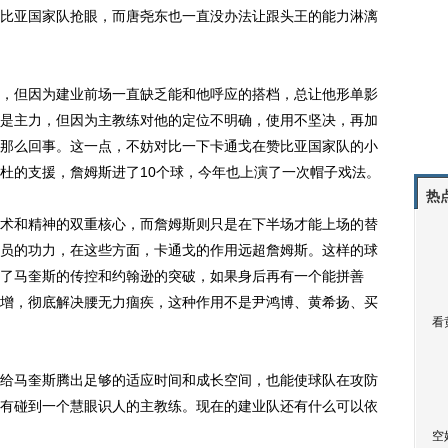
比亚国家队抢眼，而唐尧东也一直没办法让跟头王的能力淋漓
但因为建业前场一直缺乏能和他呼应的搭档，总让他形单影
是主力，但因为主教练对他的定位不明确，使用不坚决，再加
那么回事。这一点，不妨对比一下卡通戈在赞比亚国家队的小
杜的支援，詹姆斯进了10个球，今年也上演了一次帽子戏法。
热
和精神的双重核心，而詹姆斯则只是在下半场才能上场的替
员的功力，在这些方面，卡通戈的作用远超詹姆斯。这样的球
了马奎斯的传控和约翰逊的突破，如果身后再有一个能拼善
增，彻底解决腰无力痼疾，这种作用不是尹鸿博、黄希扬、买
看
马奎斯腾出足够的适应时间和成长空间，也能使球队在攻防
有碰到一个慧眼识人的主教练。现在的建业队还有什么可以依
空