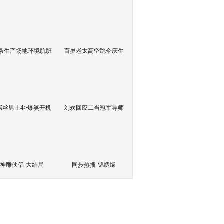
条生产场地环境肮脏
百岁老太高空跳伞庆生
屌丝男士4>爆笑开机
刘欢回应二当冠军导师
神雕侠侣-大结局
同步热播-锦绣缘