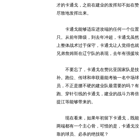
才的卡通戈，之前在建业的发挥却不如在赞
尽致地发挥出来。
卡通戈能够适应进攻端的任何一个位置，
只。从前年降级，到去年冲超，卡通戈虽然
上整体战术过于保守，卡通戈让人觉得也就
兄弟
詹姆斯
在辽宁队的表现，去年有强援埃
不要忘了，卡通戈在赞比亚国家队是技术
补。跑位、传球和串联最能考验一名中场球
员，不正是腰不硬的建业队最需要的吗？有
跑、穿针引线的卡通戈，建业的战斗力将倍
提江等能够带来的。
现在看来，如果年初留下卡通戈，既能给
两端都有一个主心骨，可惜的是，卡通戈没
靠的球员、必杀的绝技呢？