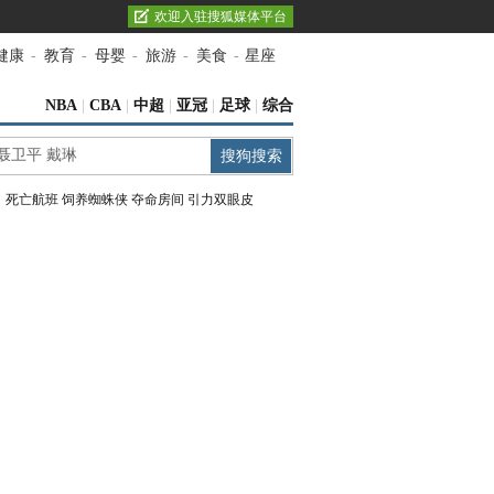
欢迎入驻搜狐媒体平台
健康
-
教育
-
母婴
-
旅游
-
美食
-
星座
NBA
|
CBA
|
中超
|
亚冠
|
足球
|
综合
：
死亡航班
饲养蜘蛛侠
夺命房间
引力双眼皮