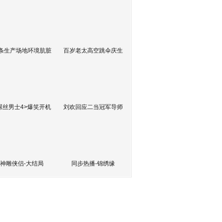
条生产场地环境肮脏
百岁老太高空跳伞庆生
屌丝男士4>爆笑开机
刘欢回应二当冠军导师
神雕侠侣-大结局
同步热播-锦绣缘