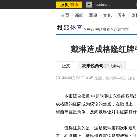
loading...
首页
-
新闻
-
军事
-
文化
-
历史
-
体
>
中超|中超联赛
>
广州恒大
戴琳造成格隆红牌
正文
我来说两句
(
人参与)
2014年04月22日14:45
来源：
杭州网—杭州日报
本报综合报道
中超
联赛山东鲁能客场3
成格隆的红牌成为议论的焦点，在微博上，
梅西
等巨星为例，反问戴琳让对手红牌算什
值得注意的是，这是戴琳第四次制造对手
了。在微博上，戴琳也直言这是变成熟：“