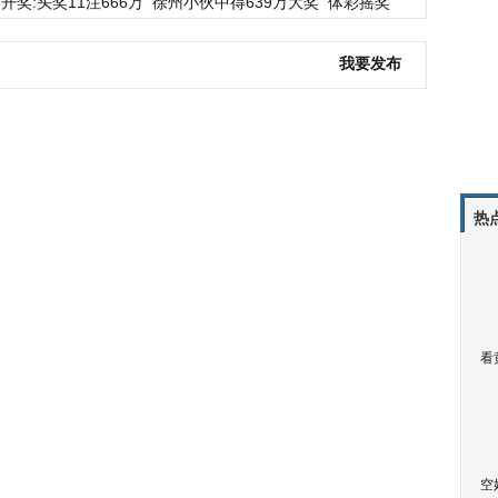
开奖:头奖11注666万
徐州小伙中得639万大奖
体彩摇奖
我要发布
热
看
空