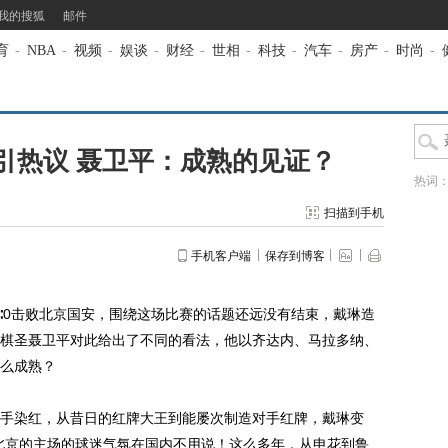
我的搜狐
邮件
育
-
NBA
-
视频
-
娱谈
-
财经
-
世相
-
科技
-
汽车
-
房产
-
时尚
-
引热议 聂卫平：成熟的见证？
热词
扫描到手机
手机客户端
保存到博客
∶0击败北京国安，围绕这场比赛的话题还远没有结束，戴琳造
棋圣聂卫平对此给出了不同的看法，他以齐达内、马拉多纳、
么成熟？
染红，从昔日的红牌大王到能屡次制造对手红牌，戴琳变
北京的主场的球迷气氛在国内不用说！这么多年，从申花到鲁