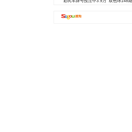
彩民车牌号投注中3.9万
双色球148期