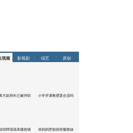
点视频
影视剧
综艺
原创
黄片副局长已被停职
小学开课教掼蛋合适吗
姐招聘现场美腿抢镜
准妈妈堕胎捐骨髓救妹