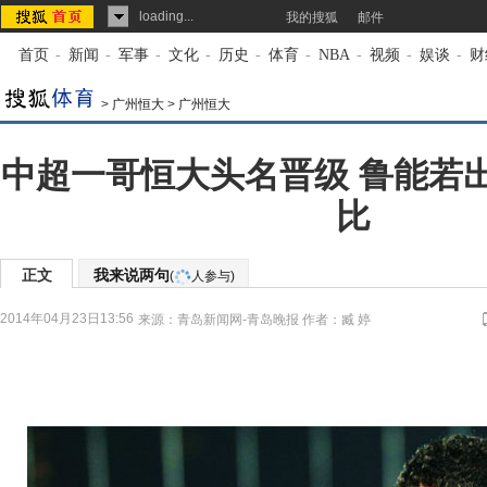
loading...
我的搜狐
邮件
首页
-
新闻
-
军事
-
文化
-
历史
-
体育
-
NBA
-
视频
-
娱谈
-
财
>
广州恒大
>
广州恒大
中超一哥恒大头名晋级 鲁能若
比
正文
我来说两句
(
人参与)
2014年04月23日13:56
来源：
青岛新闻网-青岛晚报
作者：臧 婷