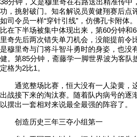
38分钟，又是穆里奇在右路送出精准传中
功，挑射破门。知名解说员黄健翔赛后点
如司令员一样“穿针引线”，仿佛孔卡附体
比在下半场被集中体现出来，第60分钟和
里奇先后两次错失单刀机会，没能提前令
是穆里奇与门将斗智斗勇时的身姿，也没
健。第85分钟，斋藤学一脚世界波为客队
定格为2比1。
通览整场比赛，恒大没有一人染黄，这
出战接下来的淘汰赛。随着队内病号的逐
以摆出一套相对来说最全最强的阵容了。
创造历史三年三夺小组第一