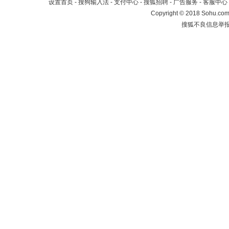
设置首页
-
搜狗输入法
-
支付中心
-
搜狐招聘
-
广告服务
-
客服中心
Copyright
©
2018 Sohu.com 
搜狐不良信息举