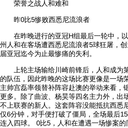
荣誉之战人和难和
昨0比5惨败西悉尼流浪者
在昨晚进行的亚冠H组最后一轮中，以
州人和在客场遭西悉尼流浪者5球狂屠，
届亚冠迄今为止最惨痛的失利。
上轮主场输给川崎前锋后，人和成为第
的队伍，因此昨晚的这场比赛更像是一场
主帅宫磊率领替补阵容赴澳的举动来看，
更多。除了
曲波
、杨昊等四名主力外，出
不上联赛的新人。这套阵容没能抵抗西悉
仅6分钟，对手便打破了僵局，全场最后1
连入四球。 0比5，人和在遭遇一场惨案的