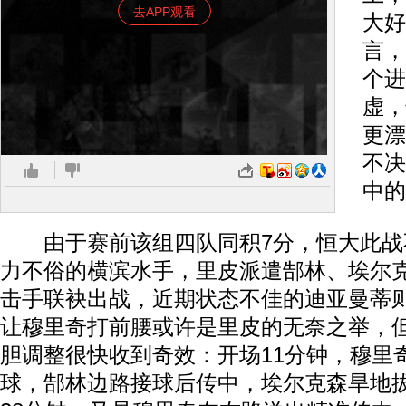
去APP观看
大好
言，
个进
虚，
更漂
不决
中的
由于赛前该组四队同积7分，恒大此战
力不俗的横滨水手，里皮派遣郜林、埃尔
击手联袂出战，近期状态不佳的迪亚曼蒂
让穆里奇打前腰或许是里皮的无奈之举，
胆调整很快收到奇效：开场11分钟，穆里
球，郜林边路接球后传中，埃尔克森旱地