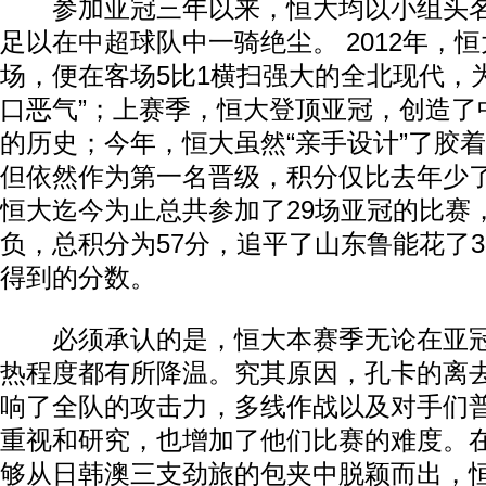
参加亚冠三年以来，恒大均以小组头名
足以在中超球队中一骑绝尘。 2012年，
场，便在客场5比1横扫强大的全北现代，
口恶气”；上赛季，恒大登顶亚冠，创造了
的历史；今年，恒大虽然“亲手设计”了胶
但依然作为第一名晋级，积分仅比去年少
恒大迄今为止总共参加了29场亚冠的比赛，
负，总积分为57分，追平了山东鲁能花了
得到的分数。
必须承认的是，恒大本赛季无论在亚冠
热程度都有所降温。究其原因，孔卡的离
响了全队的攻击力，多线作战以及对手们
重视和研究，也增加了他们比赛的难度。
够从日韩澳三支劲旅的包夹中脱颖而出，