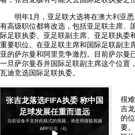
明年1月，亚足联大选将在
澳大利亚
悉
有高级职位都将改选，包括亚足联主席、
际足联执委、亚足联副主席、亚足联执委
重要职位。在亚足联主席和国际足联副主
亚的萨尔曼和阿里竞争激烈。目前萨尔曼
一旦萨尔曼吞并国际足联副主席这个位置
瓦迪竞选国际足联执委。
在
很难
张吉龙落选FIFA执委 称中国
吉龙
足球发展任重而道远
的位
当前设备不支持此格式的视频，请使用搜狐视频
要。
APP观看（4）