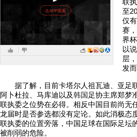
联执
至2
去APP观看
仅有
赛，
界杯
以说
层，
发而
据了解，目前卡塔尔人祖瓦迪、亚足联
阿卜杜拉、马库迪以及
韩国
足协主席郑梦
联执委之位势在必得。相反中国目前尚无
龙届时是否参选都没有定论。如此消极态
联执委的位置旁落，中国足球在国际足坛的
被削弱的危险。