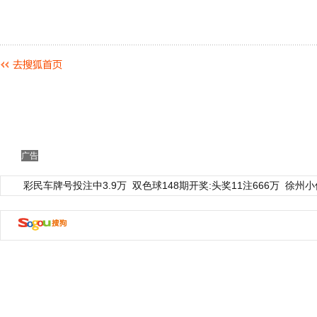
广告
彩民车牌号投注中3.9万
双色球148期开奖:头奖11注666万
徐州小