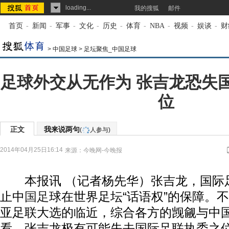
loading...
我的搜狐
邮件
首页
-
新闻
-
军事
-
文化
-
历史
-
体育
-
NBA
-
视频
-
娱谈
-
财
>
中国足球
>
足坛聚焦_中国足球
足球外交从无作为 张吉龙恐失
位
正文
我来说两句
(
人参与)
2014年04月25日16:14
来源：
今晚网-今晚报
本报讯 （记者杨先华）张吉龙，国际
止中
国足
球在世界足坛“话语权”的保障。
亚足联大选的临近，综合各方的觊觎与中
看，张吉龙极有可能失去国际足联执委之