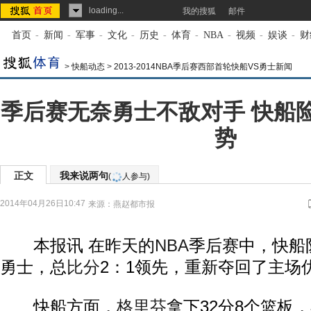
loading...
我的搜狐
邮件
首页
-
新闻
-
军事
-
文化
-
历史
-
体育
-
NBA
-
视频
-
娱谈
-
财
>
快船动态
>
2013-2014NBA季后赛西部首轮快船VS勇士新闻
季后赛无奈勇士不敌对手 快船
势
正文
我来说两句
(
人参与)
2014年04月26日10:47
来源：
燕赵都市报
本报讯 在昨天的
NBA
季后赛中，快船队
勇士，总
比分
2：1领先，重新夺回了主场
快船方面，
格里芬
拿下32分8个篮板