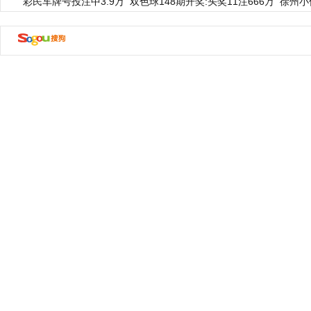
彩民车牌号投注中3.9万
双色球148期开奖:头奖11注666万
徐州小