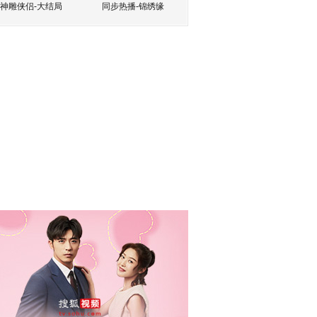
神雕侠侣-大结局
同步热播-锦绣缘