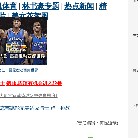
看
空
辣
<
(责任编辑：何足道哉)