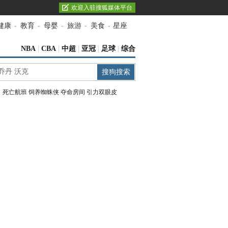
欢迎入驻搜狐媒体平台
健康
-
教育
-
母婴
-
旅游
-
美食
-
星座
NBA
|
CBA
|
中超
|
亚冠
|
足球
|
综合
：
死亡航班
饲养蜘蛛侠
夺命房间
引力双眼皮