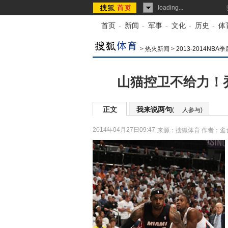
loading...
首页
-
新闻
-
军事
-
文化
-
历史
-
体
>
热火新闻
>
2013-2014N
山猫控卫不给力！乔
正文
我来说两句
(
人参与)
2014年04月27日09:47
来源：
搜狐体育
作者：鸾