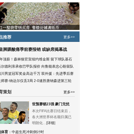
点推荐
更多>>
皇脚踝酸痛季前赛报销 或缺席揭幕战
5年顶薪！森林狼官宣续约维金斯 留下球队基石
塔尔德利亲承收巴甲队报价 向鲁能表忠心盼留队
四川男篮冠军奖金高达千万 双外援：先进季后赛
大师赛-纳达尔仅丢3局 2-0速胜唐纳森进第三轮
育策划
更多>>
世预赛锁23强 豪门无忧
本次FIFA比赛日结束后，
各大洲世界杯名额归属已
明朗化…
[详细
]
锐体育
：
中超生死冲刺倒计时