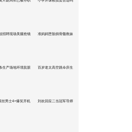
黄片副局长已被停职
小学开课教掼蛋合适吗
姐招聘现场美腿抢镜
准妈妈堕胎捐骨髓救妹
条生产场地环境肮脏
百岁老太高空跳伞庆生
屌丝男士4>爆笑开机
刘欢回应二当冠军导师