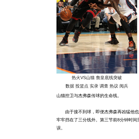
热火VS山猫 詹皇底线突破
数据
投篮点
实录
调查
热议
阅兵
山猫控卫与杰弗森传球的生命线。
由于接不到球，即便杰弗森再凶猛他也无
牢牢挡在了三分线外。第三节前8分钟时间
误。