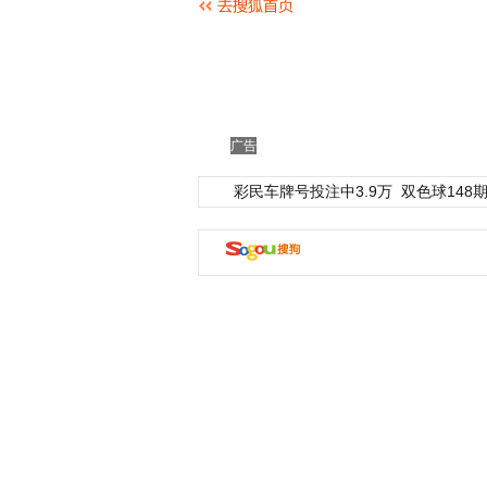
广告
彩民车牌号投注中3.9万
双色球148期