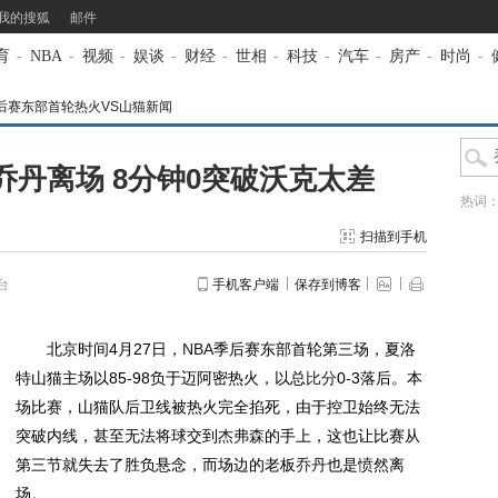
我的搜狐
邮件
育
-
NBA
-
视频
-
娱谈
-
财经
-
世相
-
科技
-
汽车
-
房产
-
时尚
-
BA季后赛东部首轮热火VS山猫新闻
丹离场 8分钟0突破沃克太差
热词
扫描到手机
台
手机客户端
保存到博客
北京时间4月27日，
NBA
季后赛东部首轮第三场，夏洛
特山猫主场以85-98负于迈阿密热火，以总
比分
0-3落后。本
场比赛，山猫队后卫线被热火完全掐死，由于控卫始终无法
突破内线，甚至无法将球交到
杰弗森
的手上，这也让比赛从
第三节就失去了胜负悬念，而场边的老板
乔丹
也是愤然离
场。