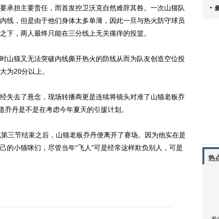
承担主要责任，而首发控卫沃克自然难辞其咎。一次山猫队
内线，但是由于他们身体太多单薄，因此一旦与热火防守球员
之下，两人最终只能在三分线上无关痛痒的投篮。
山猫又无法突破内线撕开热火的防线从而为队友创造空位投
大为20分以上。
失去了悬念，现场转播商更是连续将镜头对准了山猫老板乔
知道乔丹是不是在考虑今年夏天的引援计划。
第三节结束之后，山猫老板乔丹便离开了赛场。因为他实在是
己的小猫咪们，尽管当年“飞人”可是经常这样欺负别人，可是
热