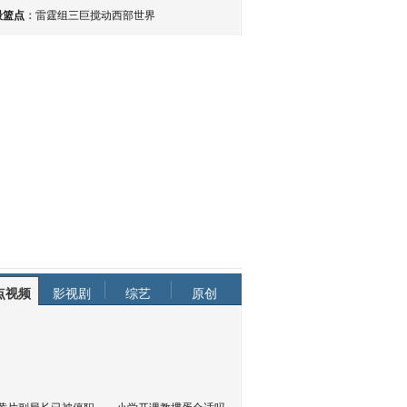
最篮点
：
雷霆组三巨搅动西部世界
点视频
影视剧
综艺
原创