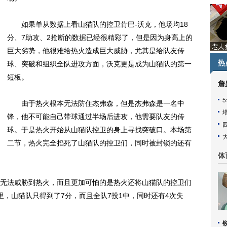
如果单从数据上看山猫队的控卫肯巴-沃克，他场均18
分、7助攻、2抢断的数据已经很精彩了，但是因为身高上的
巨大劣势，他很难给热火造成巨大威胁，尤其是给队友传
热
球、突破和组织全队进攻方面，沃克更是成为山猫队的第一
短板。
詹
由于热火根本无法防住杰弗森，但是杰弗森是一名中
锋，他不可能自己带球通过半场后进攻，他需要队友的传
球。于是热火开始从山猫队控卫的身上寻找突破口。本场第
二节，热火完全掐死了山猫队的控卫们，同时被封锁的还有
体
法威胁到热火，而且更加可怕的是热火还将山猫队的控卫们
里，山猫队只得到了7分，而且全队7投1中，同时还有4次失