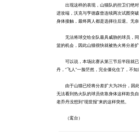
出现这样的表现，山猫队的控卫们绝对要
进攻端，沃克与亨德森曾连续两次试图突破
身体接触，最终两人都是选择往后退。无奈
无法将球交给全队最具威胁的球员，同时
篮的机会，因此山猫很快就被热火将分差扩
可以说，本场比赛从第三节后半段就已经
丹，“飞人”一脸茫然，完全僵化住了，不
由于山猫已经将分差扩大为26分，因此
无法看到热火队的球员依靠身体这样欺负自
老乔丹没想到“现世报”来的这样突然。
（鸾台）