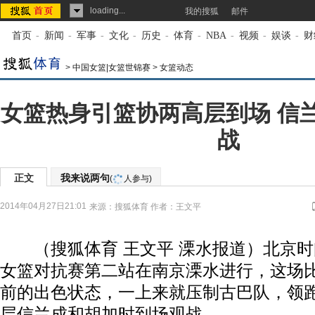
loading...
我的搜狐
邮件
首页
-
新闻
-
军事
-
文化
-
历史
-
体育
-
NBA
-
视频
-
娱谈
-
财
>
中国女篮|女篮世锦赛
>
女篮动态
女篮热身引篮协两高层到场 信
战
正文
我来说两句
(
人参与)
2014年04月27日21:01
来源：
搜狐体育
作者：王文平
（搜狐体育 王文平 溧水报道）北京时间
女篮对抗赛第二站在南京溧水进行，这场
前的出色状态，一上来就压制古巴队，领
层信兰成和胡加时到场观战。