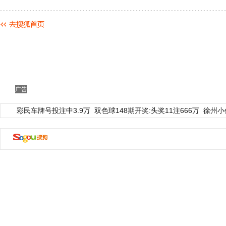
广告
彩民车牌号投注中3.9万
双色球148期开奖:头奖11注666万
徐州小