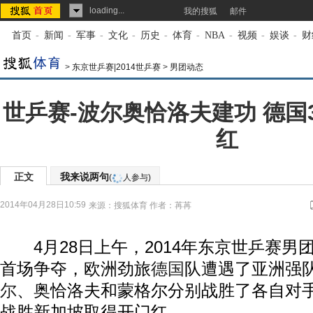
loading...
我的搜狐
邮件
首页
-
新闻
-
军事
-
文化
-
历史
-
体育
-
NBA
-
视频
-
娱谈
-
财
>
东京世乒赛|2014世乒赛
>
男团动态
世乒赛-波尔奥恰洛夫建功 德国
红
正文
我来说两句
(
人参与)
2014年04月28日10:59
来源：
搜狐体育
作者：苒苒
4月28日上午，2014年东京世乒赛男
首场争夺，欧洲劲旅
德国
队遭遇了亚洲强
尔
、奥恰洛夫和蒙格尔分别战胜了各自对手
战胜新加坡取得开门红。