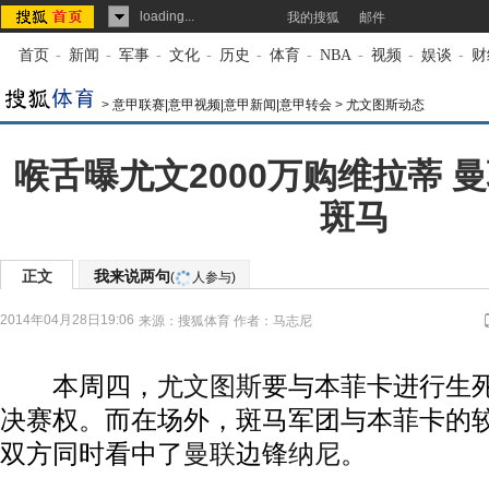
loading...
我的搜狐
邮件
首页
-
新闻
-
军事
-
文化
-
历史
-
体育
-
NBA
-
视频
-
娱谈
-
财
>
意甲联赛|意甲视频|意甲新闻|意甲转会
>
尤文图斯动态
喉舌曝尤文2000万购维拉蒂 
斑马
正文
我来说两句
(
人参与)
2014年04月28日19:06
来源：
搜狐体育
作者：马志尼
本周四，
尤文图斯
要与本菲卡进行生
决赛权。而在场外，斑马军团与本菲卡的
双方同时看中了
曼联
边锋
纳尼
。