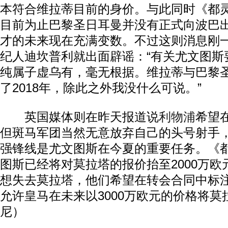
本符合维拉蒂目前的身价。与此同时《都
目前为止巴黎圣日耳曼并没有正式向波巴
才的未来现在充满变数。不过这则消息刚
纪人迪坎普利就出面辟谣：“有关尤文图斯
纯属子虚乌有，毫无根据。维拉蒂与巴黎
了2018年，除此之外我没什么可说。”
英国媒体则在昨天报道说
利物浦
希望
但斑马军团当然无意放弃自己的头号射手
强锋线是尤文图斯在今夏的重要任务。《
图斯已经将对莫拉塔的报价抬至2000万欧
想失去莫拉塔，他们希望在转会合同中标
允许皇马在未来以3000万欧元的价格将
尼）