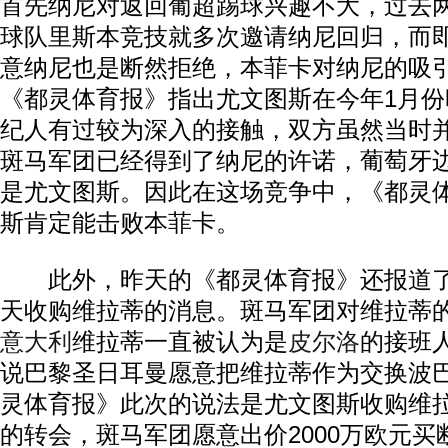
首先纳尼对返回葡超踢球兴趣不大，过去
球队里斯本竞技就多次邀请纳尼回归，而
意纳尼也是断然拒绝，本菲卡对纳尼的吸
《都灵体育报》指出尤文图斯在今年1月
纪人有过较为深入的接触，双方虽然当时
斑马军团已经得到了纳尼的许诺，葡萄牙
是尤文图斯。因此在这场竞争中，《都灵
斯肯定能击败本菲卡。
此外，昨天的《都灵体育报》还报道了
天收购维拉蒂的消息。斑马军团对维拉蒂
意大利
维拉蒂一直被认为是
皮尔洛
的接班
说巴黎圣日耳曼愿意把维拉蒂作为交换波
灵体育报》此次的说法是尤文图斯收购维
的转会，斑马军团愿意出价2000万欧元