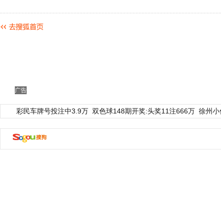
广告
彩民车牌号投注中3.9万
双色球148期开奖:头奖11注666万
徐州小