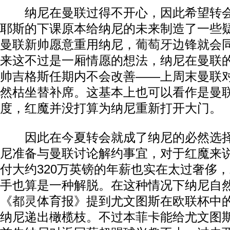
纳尼在曼联过得不开心，因此希望转会
耶斯的下课原本给纳尼的未来制造了一些
曼联新帅愿意重用纳尼，
葡萄牙
边锋就会
来这不过是一厢情愿的想法，纳尼在曼联
帅吉格斯任期内不会改善——上周末曼联
然枯坐替补席。这基本上也可以看作是曼
度，红魔并没打算为纳尼重新打开大门。
因此在今夏转会就成了纳尼的必然选择
尼准备与曼联讨论解约事宜，对于红魔来
付大约320万英镑的年薪也实在太过奢侈
手也算是一种解脱。在这种情况下纳尼自
《
都灵
体育报》提到尤文图斯在欧联杯中
纳尼递出橄榄枝。不过本菲卡能给尤文图