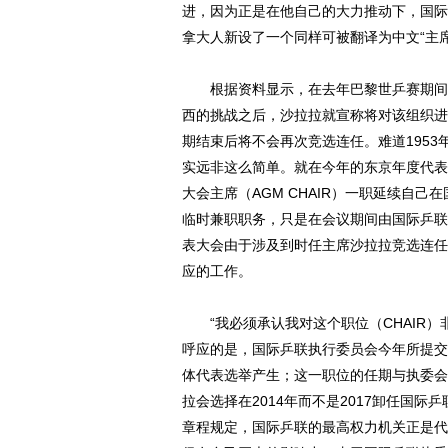
进，因为正是在他自己的大力推动下，国际乒
拿大人新设了一个同样可被翻译为中文“主席”
根据资料显示，在去年巴黎世乒赛期间举
西的挑战之后，沙拉拉就宣称将对该组织进
期结束后将不会再次竞选连任。难道1953
实远非这么简单。就在今年的东京年度代表
大会主席（AGM CHAIR）一职延续自
临时兼职职务，只是在会议期间由国际乒联主席
表大会由于涉及到时任主席沙拉拉竞选连任
应的工作。
“我必须承认我对这个职位（CHAIR）
呼应的是，国际乒联执行委员会今年所提交
体代表选举产生；这一职位的任期与执委会
拉会选择在2014年而不是2017卸任国
章程规定，国际乒联的最高权力机关正是代