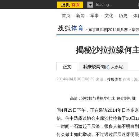
loading...
首页
-
新闻
-
军事
-
文化
-
历史
-
体
>
东京世乒赛|2014世乒赛
>
诸
揭秘沙拉拉缘何主
正文
我来说两句
(
人参与)
2014年04月30日08:39
来源：
搜狐体育
作者：海
高清：沙拉拉与蔡振华打球
[保存到相册]
间4月29日下午，正在采访2014年日本
信。信中透露该协会主席沙拉拉将于30日1
一时间一石激起千层浪，很多人都不明白刚
何会做出如此举动。不过透过层层迷雾明眼