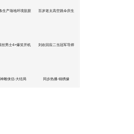
条生产场地环境肮脏
百岁老太高空跳伞庆生
屌丝男士4>爆笑开机
刘欢回应二当冠军导师
神雕侠侣-大结局
同步热播-锦绣缘