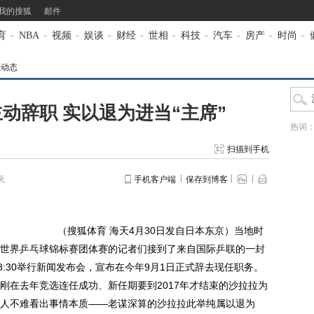
我的搜狐
邮件
育
-
NBA
-
视频
-
娱谈
-
财经
-
世相
-
科技
-
汽车
-
房产
-
时尚
-
强动态
动辞职 实以退为进当“主席”
热词
扫描到手机
天
手机客户端
保存到博客
（搜狐体育 海天4月30日发自日本东京）当地时
东京世界乒乓球锦标赛团体赛的记者们接到了来自国际乒联的一封
8:30举行新闻发布会，宣布在今年9月1日正式辞去现任职务。
刚在去年竞选连任成功、新任期要到2017年才结束的沙拉拉为
人不难看出事情本质——老谋深算的沙拉拉此举纯属以退为