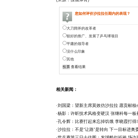
您如何评价沙拉拉任期内的表现？
大刀阔斧的改革者
较好的推广、发展了
乒乓球
项目
平庸的领导者
没什么印象
其他
查看结果
相关新闻：
·
刘国梁：望新主席莫效仿沙拉拉 愿贡献核
·
杨影：许昕技术风格变硬汉 张继科每一板
·
孔令辉：比赛打起来忘掉饥饿 李晓霞打得
·
沙拉拉：不是“让路”是转向 下一目标进奥
·
世乒赛第三日十佳图：发球酷似祈祷 场边