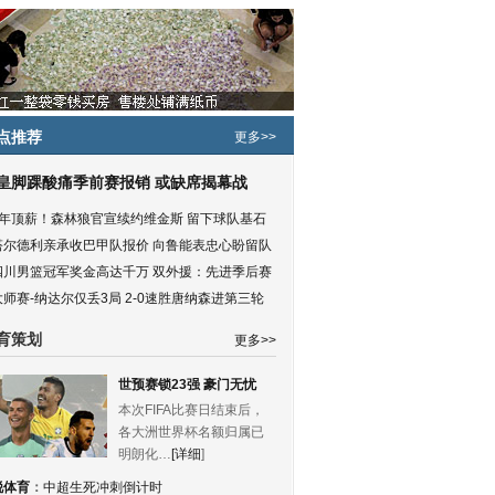
点推荐
更多>>
皇脚踝酸痛季前赛报销 或缺席揭幕战
5年顶薪！森林狼官宣续约维金斯 留下球队基石
塔尔德利亲承收巴甲队报价 向鲁能表忠心盼留队
四川男篮冠军奖金高达千万 双外援：先进季后赛
大师赛-纳达尔仅丢3局 2-0速胜唐纳森进第三轮
育策划
更多>>
世预赛锁23强 豪门无忧
本次FIFA比赛日结束后，
各大洲世界杯名额归属已
明朗化…
[详细
]
锐体育
：
中超生死冲刺倒计时