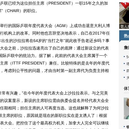
联已经为这位担任主席（PRESIDENT）一职15年之久的加
（CHAIR）的职位。
行的国际乒联年度代表大会（AGM）上成功击退意大利人博
行机构上的改革。同时他也言辞坚决地表示，自己在2017年任
热
年出生的沙拉拉将在64岁的“当打之年”就此收手告老还乡吗？事
詹
大会之前，沙拉拉迅速亮出了自己的底牌：通过新设立的代表
己在国际乒联中的统治力。据了解，此前的代表大会主席属于一个
（ITTF PRESIDENT）兼任。比较特殊的是去年的年度代
，考虑到公平性的问题，才由当时第一副主席代为负责主持相
体
非常有兴趣，”在今年的年度代表大会上沙拉拉表示。与之完美
的议案显示，新设的主席职位需由执委会提名并经代表大会全
任期相同；担任主席的人可再度当选。这也就解释了为何沙拉
际乒联主席的职位，原因就是现在的新职位实在是太诱人了：根据
表大会。把控住了这个最高权力机关，加拿大人完全可以继续