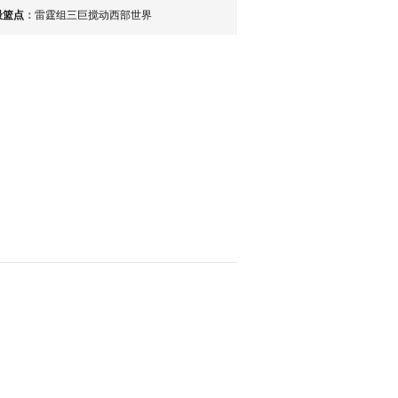
最篮点
：
雷霆组三巨搅动西部世界