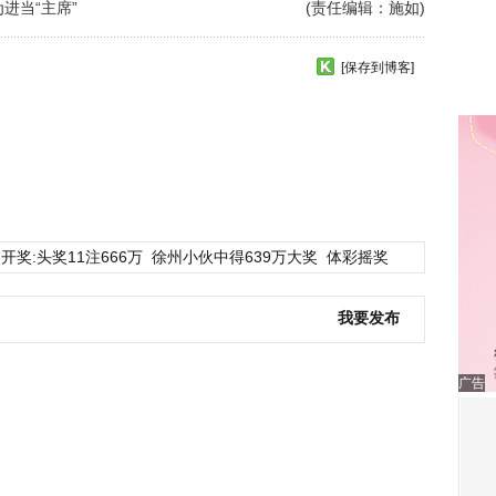
进当“主席”
(责任编辑：施如)
[保存到博客]
开奖:头奖11注666万
徐州小伙中得639万大奖
体彩摇奖
我要发布
广告