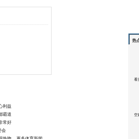
热
看
心利益
都霸道
空
非常好
委会
现热吻
更多体育新闻