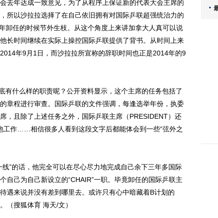
会去年达成一致意见，为了从程序上保证新的代表大会主席的
，所以沙拉拉选择了在自己依旧拥有对国际乒联超强统治力的
017年卸任的时候节外生枝。从这个角度上来讲加拿大人真可以说
他长时间继续在实际上操控国际乒联提供了背书。从时间上来
014年9月1日，而沙拉拉所宣称的辞职时间也正是2014年的9
到底有什么样的职责呢？公开资料显示，这个主席的任务包括了
的章程进行审查。国际乒联的文件强调，每逢选举年份，执委
，且除了上述任务之外，国际乒联主席（PRESIDENT）还
起其他工作……相信很多人看到这段文字后都能体会到一些“弦外之
线”的话，他完全可以在尽心尽力地完成自己余下三年多国际
自己为自己新设立的“CHAIR”一职。毕竟卸任的国际乒联主
待遇来说并没有差到哪里去。或许只有心中暗藏着B计划的
。（搜狐体育 海天/文）