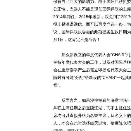
保有自己巨大的影响力。由于国际乒联执委
公正性，当选人不能是现任国际乒联的主席
2014年卸任、2015年履新，以免到了2
得上是深谋远虑。而可以再度当选一条，为
说，国际乒联执委会的此项提案生效日期为2
月1日，这肯定不是巧合！
那么新设立的年度代表大会“CHAIR”
主持年度代表大会的工作，以及对国际乒联
会在重新选举产生后需立即提名代表大会主席
随时有可能“分配”给新设的“CHAIR”一
音”。
反而言之，如果沙拉拉真的决意“告别一
乒联主席任期之后退隐江湖，而不去担任这个
席均可以直接升格为名誉主席，从名义上的
人，才会在此时选择瞒天过海、暗度陈仓吧
(来源：搜狐体育)